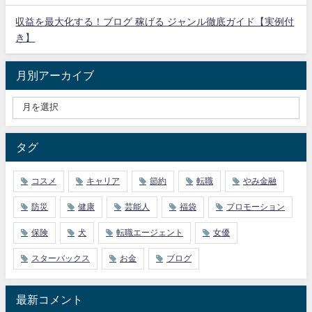
収益を最大化する！ブログ 稼げる ジャンル徹底ガイド【実例付
き】
月別アーカイブ
タグ
コスメ
キャリア
節約
転職
やみ金融
防災
健康
芸能人
福袋
プロモーション
保険
犬
転職エージェント
女優
スターバックス
お金
ブログ
最新コメント