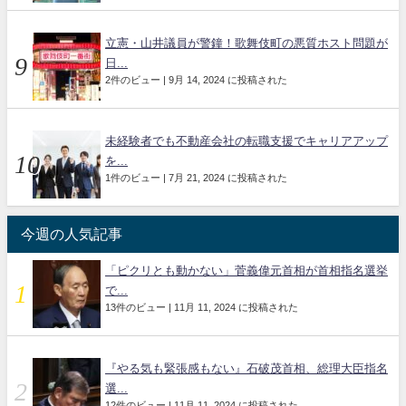
立憲・山井議員が警鐘！歌舞伎町の悪質ホスト問題が
日...
2件のビュー
|
9月 14, 2024 に投稿された
未経験者でも不動産会社の転職支援でキャリアアップ
を...
1件のビュー
|
7月 21, 2024 に投稿された
今週の人気記事
「ピクリとも動かない」菅義偉元首相が首相指名選挙
で...
13件のビュー
|
11月 11, 2024 に投稿された
『やる気も緊張感もない』石破茂首相、総理大臣指名
選...
12件のビュー
|
11月 11, 2024 に投稿された