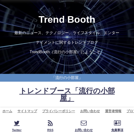
Trend Booth
最新のニュース、テクノロジー、ライフスタイル、エンター
テイメントに関するトレンドブログ
TrendBooth（流行の小部屋）にようこそ。
「流行の小部屋」
トレンドブース「流行の小部
屋」
ホーム
サイトマップ
プライバシーポリシー
お問い合わせ
運営者情報
プロ
Twitter
RSS
お問い合わせ
免責事項