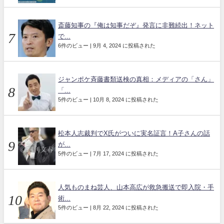
斎藤知事の『俺は知事だぞ』発言に非難続出！ネット
で...
6件のビュー
|
9月 4, 2024 に投稿された
ジャンポケ斉藤書類送検の真相：メディアの「さん」
「...
5件のビュー
|
10月 8, 2024 に投稿された
松本人志裁判でX氏がついに実名証言！A子さんの話
が...
5件のビュー
|
7月 17, 2024 に投稿された
人気ものまね芸人、山本高広が救急搬送で即入院・手
術...
5件のビュー
|
8月 22, 2024 に投稿された