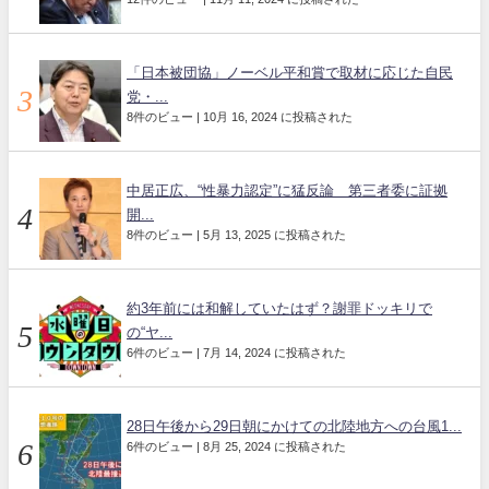
「日本被団協」ノーベル平和賞で取材に応じた自民
党・...
8件のビュー
|
10月 16, 2024 に投稿された
中居正広、“性暴力認定”に猛反論 第三者委に証拠
開...
8件のビュー
|
5月 13, 2025 に投稿された
約3年前には和解していたはず？謝罪ドッキリで
の“ヤ...
6件のビュー
|
7月 14, 2024 に投稿された
28日午後から29日朝にかけての北陸地方への台風1...
6件のビュー
|
8月 25, 2024 に投稿された