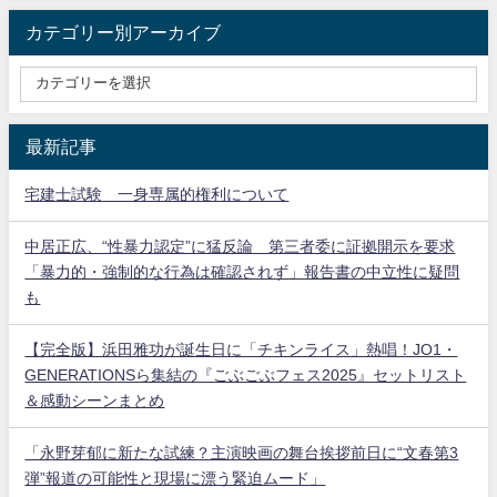
カテゴリー別アーカイブ
最新記事
宅建士試験 一身専属的権利について
中居正広、“性暴力認定”に猛反論 第三者委に証拠開示を要求
「暴力的・強制的な行為は確認されず」報告書の中立性に疑問
も
【完全版】浜田雅功が誕生日に「チキンライス」熱唱！JO1・
GENERATIONSら集結の『ごぶごぶフェス2025』セットリスト
＆感動シーンまとめ
「永野芽郁に新たな試練？主演映画の舞台挨拶前日に“文春第3
弾”報道の可能性と現場に漂う緊迫ムード」