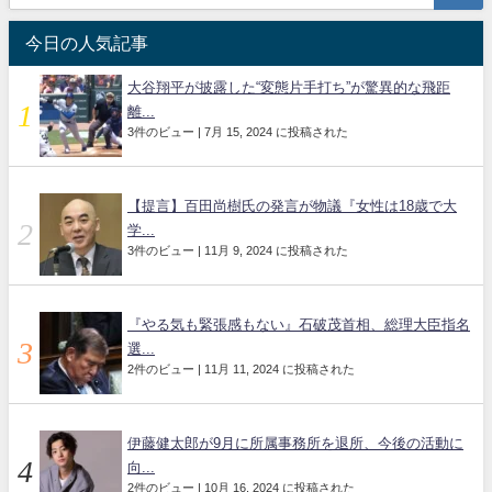
今日の人気記事
大谷翔平が披露した“変態片手打ち”が驚異的な飛距
離...
3件のビュー
|
7月 15, 2024 に投稿された
【提言】百田尚樹氏の発言が物議『女性は18歳で大
学...
3件のビュー
|
11月 9, 2024 に投稿された
『やる気も緊張感もない』石破茂首相、総理大臣指名
選...
2件のビュー
|
11月 11, 2024 に投稿された
伊藤健太郎が9月に所属事務所を退所、今後の活動に
向...
2件のビュー
|
10月 16, 2024 に投稿された