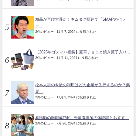
粗品が再び大暴走！キムタク批判で『SMAPのバラ
エ...
2件のビュー
|
11月 7, 2024 に投稿された
【2025年ゴディバ福袋】豪華チョコと焼き菓子入り...
2件のビュー
|
11月 11, 2024 に投稿された
松本人志の今後の利用はどの企業が先行するのか？業
界...
2件のビュー
|
11月 9, 2024 に投稿された
看護師の転職成功術 - 先輩看護師の体験談とおすす...
2件のビュー
|
7月 20, 2024 に投稿された