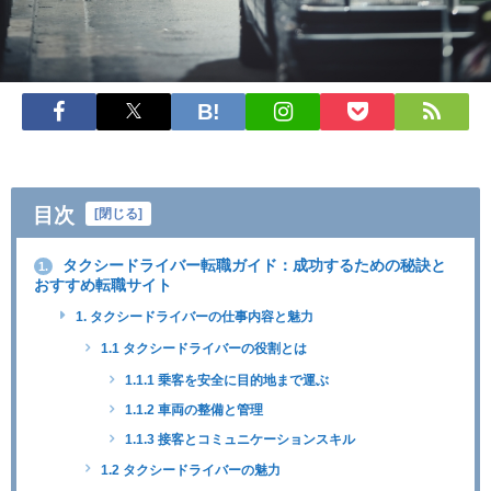
目次
[
閉じる
]
タクシードライバー転職ガイド：成功するための秘訣と
1.
おすすめ転職サイト
1. タクシードライバーの仕事内容と魅力
1.1 タクシードライバーの役割とは
1.1.1 乗客を安全に目的地まで運ぶ
1.1.2 車両の整備と管理
1.1.3 接客とコミュニケーションスキル
1.2 タクシードライバーの魅力