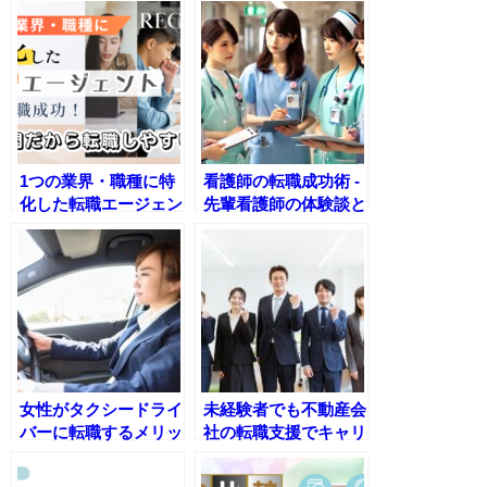
1つの業界・職種に特
看護師の転職成功術 -
化した転職エージェン
先輩看護師の体験談と
トで転職成功！専門だ
おすすめ求人情報
から転職しやすい！
女性がタクシードライ
未経験者でも不動産会
バーに転職するメリッ
社の転職支援でキャリ
トとデメリット徹底解
アアップを実現
説