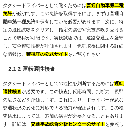
タクシードライバーとして働くためには
普通自動車第二種
免許
が必須です。この免許を取得するには、まずは
普通自
動車第一種免許
を保有している必要があります。次に、特
定の適性試験をクリアし、指定の講習や実技試験を受ける
ことで取得が可能です。実技試験では、道路交通法を厳守
し、安全運転技術が評価されます。免許取得に関する詳細
な情報は、
警視庁の公式サイト
をご覧ください。
2.1.2 運転適性検査
タクシードライバーとしての適性を判断するためには
運転
適性検査
が必要です。この検査は反応時間、判断力、視野
の広さなどを評価します。これにより、ドライバーが急な
交通状況の変化に対応できる能力が確認されます。この検
査結果によっては、追加の講習が必要となることもありま
す。詳細は、
交通事故総合分析センターのサイト
を参照し