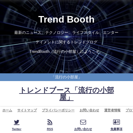
Trend Booth
最新のニュース、テクノロジー、ライフスタイル、エンター
テイメントに関するトレンドブログ
TrendBooth（流行の小部屋）にようこそ。
「流行の小部屋」
トレンドブース「流行の小部
屋」
ホーム
サイトマップ
プライバシーポリシー
お問い合わせ
運営者情報
プロ
Twitter
RSS
お問い合わせ
免責事項