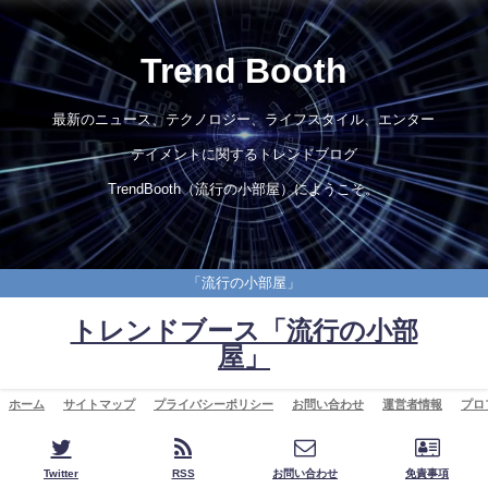
Trend Booth
最新のニュース、テクノロジー、ライフスタイル、エンター
テイメントに関するトレンドブログ
TrendBooth（流行の小部屋）にようこそ。
「流行の小部屋」
トレンドブース「流行の小部
屋」
ホーム
サイトマップ
プライバシーポリシー
お問い合わせ
運営者情報
プロ
Twitter
RSS
お問い合わせ
免責事項