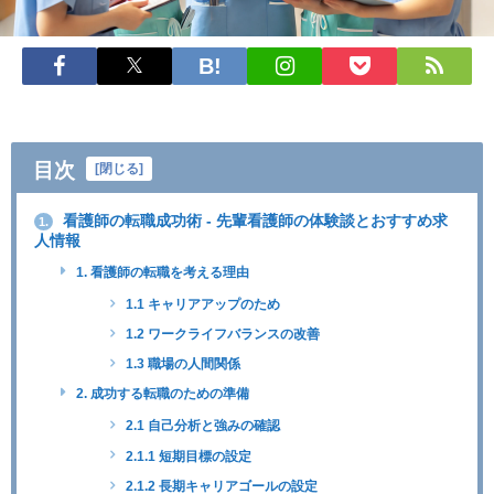
目次
[
閉じる
]
看護師の転職成功術 - 先輩看護師の体験談とおすすめ求
1.
人情報
1. 看護師の転職を考える理由
1.1 キャリアアップのため
1.2 ワークライフバランスの改善
1.3 職場の人間関係
2. 成功する転職のための準備
2.1 自己分析と強みの確認
2.1.1 短期目標の設定
2.1.2 長期キャリアゴールの設定