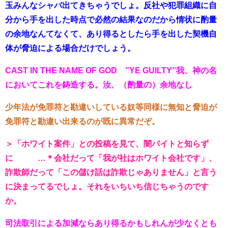
玉みんなシャバ出てきちゃうでしょ。反社や犯罪組織に自
分から手を出した時点で必然の結果なのだから情状に酌量
の余地なんてなくて、あり得るとしたら手を出した契機自
体が脅迫による場合だけでしょう。
CAST IN THE NAME OF GOD ”YE GUILTY”我、神の名
においてこれを鋳造する。汝、（酌量の）余地なし
少年法が免罪符と勘違いしている奴等同様に無知と脅迫が
免罪符と勘違い出来るのが既に異常だぞ。
＞「ホワイト案件」との投稿を見て、闇バイトと知らず
に …＊会社だって「我が社はホワイト会社です」、
詐欺師だって「この儲け話は詐欺じゃありません」と言う
に決まってるでしょ。それをいちいち信じちゃうのです
か。
司法取引による加減ならあり得るかもしれんが少なくとも