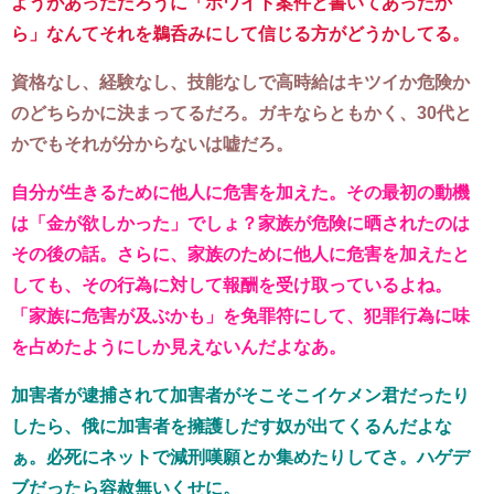
ようがあっただろうに「ホワイト案件と書いてあったか
ら」なんてそれを鵜呑みにして信じる方がどうかしてる。
資格なし、経験なし、技能なしで高時給はキツイか危険か
のどちらかに決まってるだろ。ガキならともかく、30代と
かでもそれが分からないは嘘だろ。
自分が生きるために他人に危害を加えた。その最初の動機
は「金が欲しかった」でしょ？家族が危険に晒されたのは
その後の話。さらに、家族のために他人に危害を加えたと
しても、その行為に対して報酬を受け取っているよね。
「家族に危害が及ぶかも」を免罪符にして、犯罪行為に味
を占めたようにしか見えないんだよなあ。
加害者が逮捕されて加害者がそこそこイケメン君だったり
したら、俄に加害者を擁護しだす奴が出てくるんだよな
ぁ。必死にネットで減刑嘆願とか集めたりしてさ。ハゲデ
ブだったら容赦無いくせに。