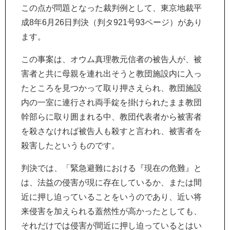
この点が問題となった裁判例として、東京地裁平
成8年6月26日判決（判タ921号93ページ）があり
ます。
この事案は、オウム真理教元信者の被告人が、被
害者と共に母親を連れ出そうと教団施設内に入っ
たところを見つかって取り押さえられ、教団施設
内の一室に連行され両手錠を掛けられたまま教団
幹部らに取り囲まれる中、教団代表者から被害者
を殺さなければ被告人も殺すと言われ、被害者を
殺害したというものです。
判決では、「緊急避難における『現在の危難』と
は、法益の侵害が現に存在しているか、または間
近に押し迫っていることをいうのであり、近い将
来侵害を加えられる蓋然性が高かったとしても、
それだけでは侵害が間近に押し迫っているとはい