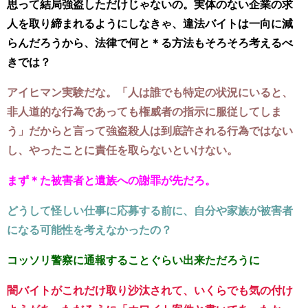
思って結局強盗しただけじゃないの。実体のない企業の求
人を取り締まれるようにしなきゃ、違法バイトは一向に減
らんだろうから、法律で何と＊る方法もそろそろ考えるべ
きでは？
アイヒマン実験だな。「人は誰でも特定の状況にいると、
非人道的な行為であっても権威者の指示に服従してしま
う」だからと言って強盗殺人は到底許される行為ではない
し、やったことに責任を取らないといけない。
まず＊た被害者と遺族への謝罪が先だろ。
どうして怪しい仕事に応募する前に、自分や家族が被害者
になる可能性を考えなかったの？
コッソリ警察に通報することぐらい出来ただろうに
闇バイトがこれだけ取り沙汰されて、いくらでも気の付け