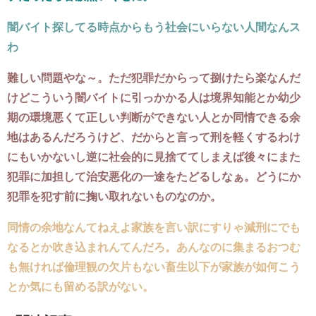
闇バイト探してる時点からもう社会にいらない人間なんス
わ
難しい問題やな～。ただ犯罪だからって捌けたら楽なんだ
けどこういう闇バイトに引っかかる人は境界知能とか幼少
期の環境悪くて正しい判断ができない人とか同情できる余
地はあるんだろうけど、だからと言って刑を軽くするわけ
にもいかないし逆に社会的に見捨ててしまえば後々にまた
犯罪に加担して治安悪化の一途をたどるしなぁ。どうにか
犯罪を犯す前に掬い取れないものなのか。
同情の余地なんてねえよ家族を言い訳にすりゃ減刑にでも
なるとか吹き込まれんてんだろ。あんなのに集まるおつむ
も無ければ倫理観の欠片もない畜生以下が家族が如何こう
とか気にも留める訳がない。