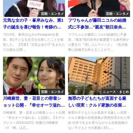
芸能・エンタメ
芸能・エンタメ
元気な女の子・峯岸みなみ、第1
フワちゃんが藤田ニコルの結婚
子の誕生を喜び報告！奇跡の積
式に不参加…“親友”朝日奈央の
み重ねに感謝
披露宴でも参列者から驚きの
7月14日、峯岸みなみがInstagramを更
フワちゃんが藤田ニコルの結婚式に不参
新。第1子となる女児を出産したことを報
加…“親友”朝日奈央の披露宴でも参列者か
『消しゴムマジック』
告した。 【写真】“元気な女の子”生まれた
ら驚きの『消しゴムマジック』 《先日無
ての娘を公開 ...
事に結婚式を終えることがで...
芸能・エンタメ
ニュース・まとめ
川崎麻世、妻・花音との密着シ
無罪の子どもたちが直面する厳
ョット公開 - 『幸せオーラ溢れ
しい現実：クルド家族の在留資
る』と話題に
格が突然拒否された理由
川崎麻世、妻・花音との密着ショット公開
無罪の子どもたちが直面する厳しい現実：
- 『幸せオーラ溢れる』と話題に 【モデル
クルド家族の在留資格が突然拒否された理
プレス＝2024/10/27】俳優の川崎麻世
由 日本で生まれ育ちながらも在留資格の
（※「崎」は正...
ない子どもとその家族に対し...