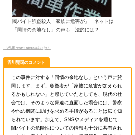
闇バイト強盗殺人「家族に危害が」 ネットは
「同情の余地なし」の声も…法的には？
（出典 news.nicovideo.jp）
𠮷川晃司のコメント
この事件に対する「同情の余地なし」という声に賛
同します。まず、容疑者が「家族に危害が加えられ
るかもしれない」と感じていたとしても、現代の社
会では、そのような脅迫に直面した場合には、警察
や他の機関に助けを求める手段があることは広く知
られています。加えて、SNSやメディアを通じて、
闇バイトの危険性についての情報も十分に共有され