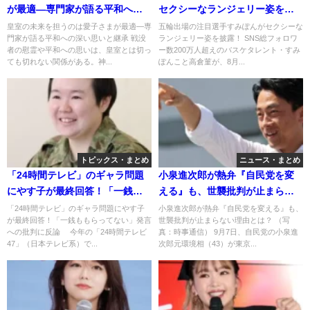
が最適―専門家が語る平和への
セクシーなランジェリー姿を披
深い思いと継承
露！
皇室の未来を担うのは愛子さまが最適―専
五輪出場の注目選手すみぽんがセクシーな
門家が語る平和への深い思いと継承 戦没
ランジェリー姿を披露！ SNS総フォロワ
者の慰霊や平和への思いは、皇室とは切っ
ー数200万人超えのバスケタレント・すみ
ても切れない関係がある。神...
ぽんこと高倉菫が、8月...
トピックス・まとめ
ニュース・まとめ
「24時間テレビ」のギャラ問題
小泉進次郎が熱弁『自民党を変
にやす子が最終回答！「一銭も
える』も、世襲批判が止まらな
もらってない」発言への批判に
い理由とは？
「24時間テレビ」のギャラ問題にやす子
小泉進次郎が熱弁『自民党を変える』も、
が最終回答！「一銭ももらってない」発言
世襲批判が止まらない理由とは？ （写
反論
への批判に反論 今年の「24時間テレビ
真：時事通信） 9月7日、自民党の小泉進
47」（日本テレビ系）で...
次郎元環境相（43）が東京...