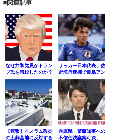
■関連記事
なぜ共和党員がトラン
サッカー日本代表、佐
プ氏を暗殺したのか？
野海舟逮捕で鹿島アン
心理学的側面からの考
トラーズが声明を発表
察
「事態を重く受け止め
る」
【速報】イスラム教徒
兵庫県・斎藤知事への
の土葬墓地に反対する
不信任決議案可決、