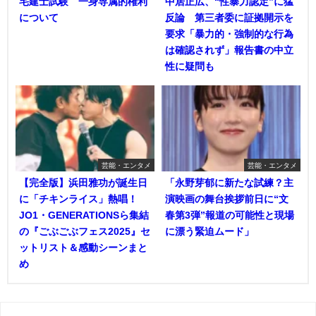
宅建士試験 一身専属的権利
中居正広、“性暴力認定”に猛
について
反論 第三者委に証拠開示を
要求「暴力的・強制的な行為
は確認されず」報告書の中立
性に疑問も
芸能・エンタメ
芸能・エンタメ
【完全版】浜田雅功が誕生日
「永野芽郁に新たな試練？主
に「チキンライス」熱唱！
演映画の舞台挨拶前日に“文
JO1・GENERATIONSら集結
春第3弾”報道の可能性と現場
の『ごぶごぶフェス2025』セ
に漂う緊迫ムード」
ットリスト＆感動シーンまと
め