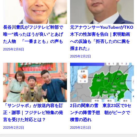
長谷川豊氏がフジテレビ幹部で
元アナウンサーYouTuberがTKO
唯一“残ったほうが良い”とあげ
木下の性加害を告白｜釈明動画
た人物 「一番まとも」の声も
への反論も「拒否したのに腕を
掴まれた」
2025年2月6日
2025年2月2日
「サンジャポ」が放送内容を訂
2日の関東の雪 東京23区で3セ
正・謝罪｜フジテレビ特集の発
ンチの降雪予想 朝がピークで
言を受けた対応とは？
積雪の恐れ
2025年2月2日
2025年2月1日