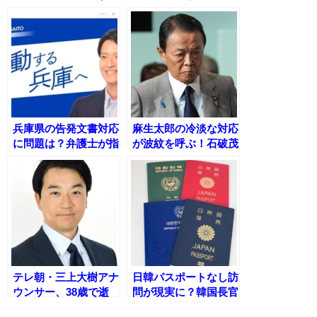
新町長の考えとは？
10日以内に解散か辞
職の判断迫られる
兵庫県の告発文書対応
麻生太郎の冷淡な対応
に問題は？弁護士が指
が波紋を呼ぶ！石破茂
摘する『違法の可能
の勝利宣言後に批判殺
性』とは
到
テレ朝・三上大樹アナ
日韓パスポートなし訪
ウンサー、38歳で逝
問が現実に？韓国長官
去 〜 最後の担当は
「議論は十分進行中」