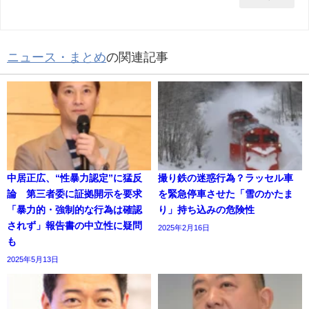
ニュース・まとめ
の関連記事
中居正広、“性暴力認定”に猛反
撮り鉄の迷惑行為？ラッセル車
論 第三者委に証拠開示を要求
を緊急停車させた「雪のかたま
「暴力的・強制的な行為は確認
り」持ち込みの危険性
されず」報告書の中立性に疑問
2025年2月16日
も
2025年5月13日