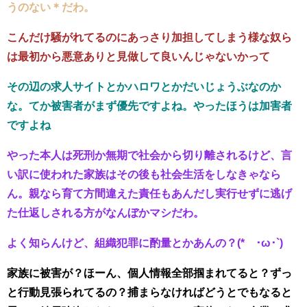
うのない＊だわ。
こんだけ騒がれてるのにあっさり加担してしまう様な奴ら
は最初から悪意ありと見做して良いんじゃないかって
その辺の求人サイトとかハロワとかだいじょうぶなのか
な。てか被害者がまず優先ですよね。やったほうは加害者
ですよね
やった本人は死刑か無期で社会から切り離されるけど、言
い訳に使われた家族はその後も社会生活をしなきゃなら
ん。親なら育て方間違えた責任もあんだし実行せずに逃げ
た仕返しされる方がなんぼかマシだわ。
よく知らんけど、組織犯罪に酌量とかあんの？(*´･ω･`)
家族に被害が？ほーん、個人情報全部掴まれてると？ずっ
と行動見張られてるの？捕まらなければどうとでもなると