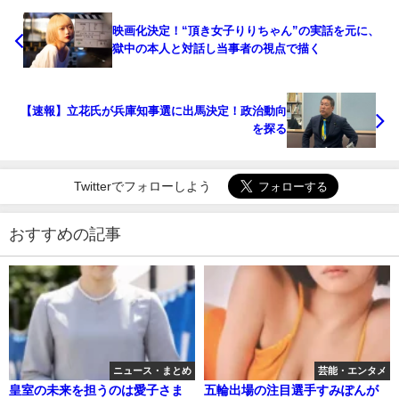
映画化決定！“頂き女子りりちゃん”の実話を元に、
獄中の本人と対話し当事者の視点で描く
【速報】立花氏が兵庫知事選に出馬決定！政治動向
を探る
Twitterでフォローしよう
おすすめの記事
ニュース・まとめ
芸能・エンタメ
皇室の未来を担うのは愛子さま
五輪出場の注目選手すみぽんが