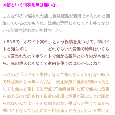
同情という情状酌量は無いな。
こんなSNSで騙された話に緊急避難が適用できるのかと議
論しているのがもうね。法律の専門じゃなくとも答えが分
かる記事で読むのが無駄でした。
＞SNSで「ホワイト案件」という投稿を見つけて、闇バイ
トと知らずに どれぐらいの労働で給料はいくら
って言われたの？ホワイトで儲かる案件というのが本当な
ら、赤の他人じゃなくて身内を使うのはわかるよね？
わざわざ「ホワイト案件」なんて書かないといけない時点
で碌な案件じゃ無いんだよ、例え家族に危害が加わったと
しても他人を害してる時点で”自業自得”だ何で他人に危害
を加えるのは許されて自身の身辺に危害が及ぶことは認め
られないんだよ、そんな都合の良い事ばっか考えてるから
闇バイトなんてもんに引っ掛かるんだろうがホント救いよ