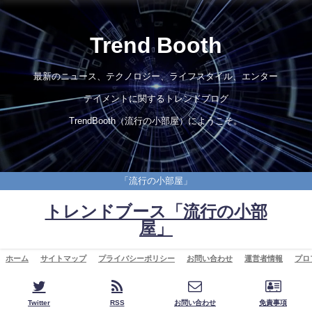
Trend Booth
最新のニュース、テクノロジー、ライフスタイル、エンター
テイメントに関するトレンドブログ
TrendBooth（流行の小部屋）にようこそ。
「流行の小部屋」
トレンドブース「流行の小部
屋」
ホーム
サイトマップ
プライバシーポリシー
お問い合わせ
運営者情報
プロ
Twitter
RSS
お問い合わせ
免責事項