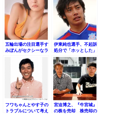
相次ぐ
五輪出場の注目選手す
伊東純也選手、不起訴
みぽんがセクシーなラ
処分で「ホッとした」
ンジェリー姿を披露！
女性と週刊新潮への法
的措置は進行中
フワちゃんとやす子の
宮迫博之、『牛宮城』
トラブルについて考え
の株を売却 株売却の
る─さんまの持論と
裏側
は？