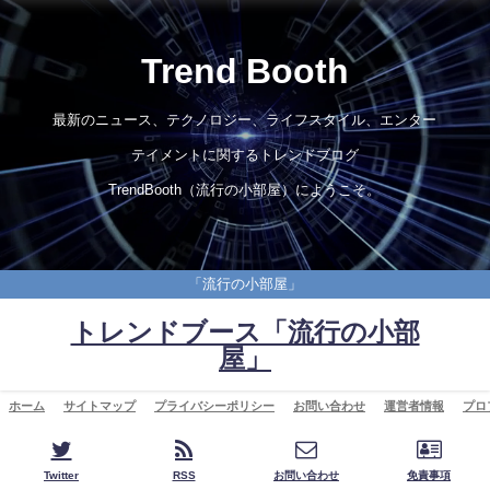
Trend Booth
最新のニュース、テクノロジー、ライフスタイル、エンター
テイメントに関するトレンドブログ
TrendBooth（流行の小部屋）にようこそ。
「流行の小部屋」
トレンドブース「流行の小部
屋」
ホーム
サイトマップ
プライバシーポリシー
お問い合わせ
運営者情報
プロ
Twitter
RSS
お問い合わせ
免責事項