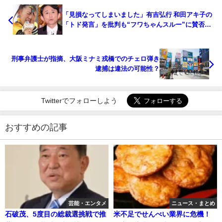
「見損なってしまいました」有吉弘行 和田アキ子の
「トド発言」を批判も“フワちゃんスルー”に賛否
「誰も得しない」
刑事弁護士が指摘、大阪ミナミ戎橋でのチェロ弾き
逮捕は違法の可能性？
Twitterでフォローしよう
おすすめの記事
芸能・エンタメ
ニュース・まとめ
石破茂、5度目の総裁選挑戦で推
米不足でせんべい業界に危機！