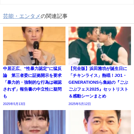
芸能・エンタメ
の関連記事
中居正広、“性暴力認定”に猛反
【完全版】浜田雅功が誕生日に
論 第三者委に証拠開示を要求
「チキンライス」熱唱！JO1・
「暴力的・強制的な行為は確認
GENERATIONSら集結の『ごぶ
されず」報告書の中立性に疑問
ごぶフェス2025』セットリスト
も
＆感動シーンまとめ
2025年5月13日
2025年5月12日