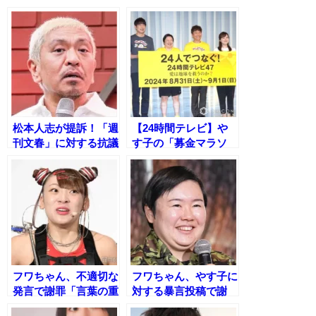
松本人志が提訴！「週
【24時間テレビ】や
刊文春」に対する抗議
す子の「募金マラソ
文を発表
ン」、犠牲者のリスク
を批判する声が続出！
フワちゃん、不適切な
フワちゃん、やす子に
発言で謝罪「言葉の重
対する暴言投稿で謝
要性を痛感しました」
罪 驚きと怒りの声が