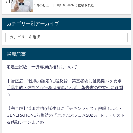
5件のビュー
|
10月 8, 2024 に投稿された
カテゴリー別アーカイブ
最新記事
宅建士試験 一身専属的権利について
中居正広、“性暴力認定”に猛反論 第三者委に証拠開示を要求
「暴力的・強制的な行為は確認されず」報告書の中立性に疑問
も
【完全版】浜田雅功が誕生日に「チキンライス」熱唱！JO1・
GENERATIONSら集結の『ごぶごぶフェス2025』セットリスト
＆感動シーンまとめ