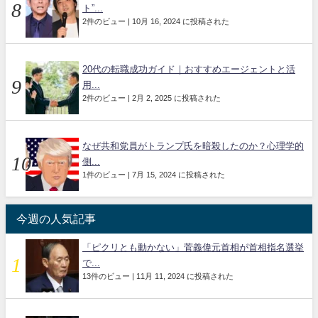
ト”...
2件のビュー
|
10月 16, 2024 に投稿された
20代の転職成功ガイド｜おすすめエージェントと活
用...
2件のビュー
|
2月 2, 2025 に投稿された
なぜ共和党員がトランプ氏を暗殺したのか？心理学的
側...
1件のビュー
|
7月 15, 2024 に投稿された
今週の人気記事
「ピクリとも動かない」菅義偉元首相が首相指名選挙
で...
13件のビュー
|
11月 11, 2024 に投稿された