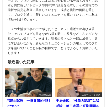
一方で、ブログに関してはまだまだ初心者の域を出ておらず、読
者と共に新しいトピックや興味深い話題を追求し、その過程での
挫折や発見を率直に共有しています。成功と挑戦の両面を通し
て、ブログを通じて新しいコミュニティを築いていくことに私は
情熱を傾けています。
日々の生活や仕事の中で感じたこと、ネット通販での喜びや苦
労、そしてブログを書きながら得る新しい発見など、さまざまな
視点からお伝えしていきます。読者の皆さんと一緒に成長し、共
に学び合いながら、新たなコミュニケーションの場としてのブロ
グを築いていくことが私の目標です。どうぞよろしくお願いいた
します！
最近書いた記事
宅建士試験
ニュース・まとめ
宅建士試験 一身専属的権利
中居正広、“性暴力認定”に猛
について
反論 第三者委に証拠開示を