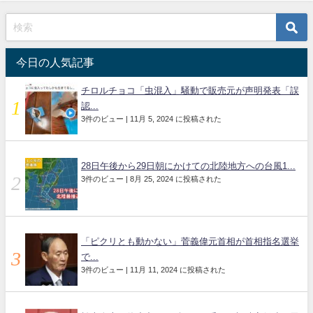
今日の人気記事
チロルチョコ「虫混入」騒動で販売元が声明発表「誤
認...
3件のビュー
|
11月 5, 2024 に投稿された
28日午後から29日朝にかけての北陸地方への台風1...
3件のビュー
|
8月 25, 2024 に投稿された
「ピクリとも動かない」菅義偉元首相が首相指名選挙
で...
3件のビュー
|
11月 11, 2024 に投稿された