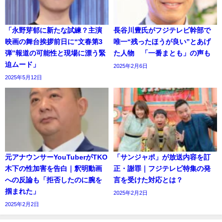
「永野芽郁に新たな試練？主演
長谷川豊氏がフジテレビ幹部で
映画の舞台挨拶前日に“文春第3
唯一“残ったほうが良い”とあげ
弾”報道の可能性と現場に漂う緊
た人物 「一番まとも」の声も
迫ムード」
2025年2月6日
2025年5月12日
元アナウンサーYouTuberがTKO
「サンジャポ」が放送内容を訂
木下の性加害を告白｜釈明動画
正・謝罪｜フジテレビ特集の発
への反論も「拒否したのに腕を
言を受けた対応とは？
掴まれた」
2025年2月2日
2025年2月2日