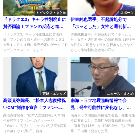
トピックス・まとめ
スポーツ
『ドラクエ3』キャラ性別廃止に
伊東純也選手、不起訴処分で
賛否両論！ファンの反応と進化
「ホッとした」女性と週刊新潮
への期待
への法的措置は進行中
『ドラクエ3』キャラ性別廃止に賛否両
伊東純也選手、不起訴処分で「ホッとし
論！ファンの反応と進化への期待 ２０２
た」女性と週刊新潮への法的措置は進行中
４年１１月１４日に発売予定のゲーム『ド
女性2人に同意なく性的な行為をしたなど
ラゴンクエストIII そして...
として準強制性交致傷の罪で...
芸能・エンタメ
ニュース・まとめ
高須克弥院長、“松本人志復帰祝
南海トラフ地震臨時情報で会
いCM”制作を宣言！ファンへの
見：発生可能性に変化なし、気
メッセージ『Yes！』
象庁が調査結果を公表
高須克弥院長、“松本人志復帰祝いCM”制
南海トラフ地震臨時情報で会見：発生可能
作を宣言！ファンへのメッセージ
性に変化なし、気象庁が調査結果を公表
『Yes！』 高須クリニックの高須克弥院長
気象庁は13日、午後9時19分ごろに宮崎
（79歳）が11月8日、自身...
県・日向灘で発生した最...