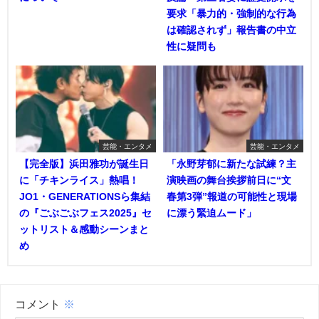
要求「暴力的・強制的な行為
は確認されず」報告書の中立
性に疑問も
芸能・エンタメ
芸能・エンタメ
【完全版】浜田雅功が誕生日
「永野芽郁に新たな試練？主
に「チキンライス」熱唱！
演映画の舞台挨拶前日に“文
JO1・GENERATIONSら集結
春第3弾”報道の可能性と現場
の『ごぶごぶフェス2025』セ
に漂う緊迫ムード」
ットリスト＆感動シーンまと
め
コメント
※