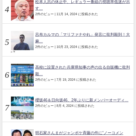
松本人志の休止中、レギュラー番組の視聴率低迷が示
す...
2件のビュー
|
11月 14, 2024 に投稿された
呂布カルマの「マリファナやれ」発言に批判殺到！大
麻...
2件のビュー
|
10月 23, 2024 に投稿された
高校に設置された兵庫県知事の声の出る自販機に批判
殺...
2件のビュー
|
7月 19, 2024 に投稿された
櫻坂46＆日向坂46、2年ぶりに新メンバーオーディ...
2件のビュー
|
8月 4, 2024 に投稿された
明石家さんまがジャンポケ斉藤の件に“ノーコメン