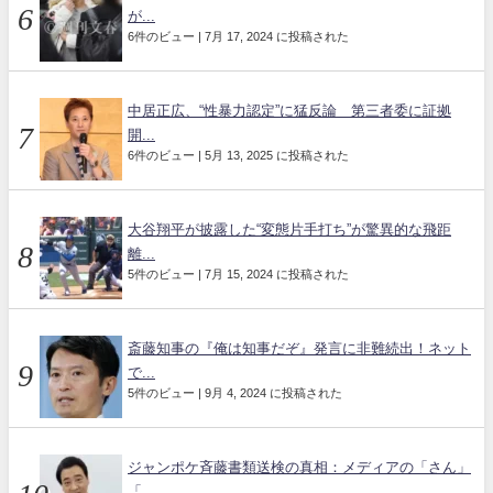
が...
6件のビュー
|
7月 17, 2024 に投稿された
中居正広、“性暴力認定”に猛反論 第三者委に証拠
開...
6件のビュー
|
5月 13, 2025 に投稿された
大谷翔平が披露した“変態片手打ち”が驚異的な飛距
離...
5件のビュー
|
7月 15, 2024 に投稿された
斎藤知事の『俺は知事だぞ』発言に非難続出！ネット
で...
5件のビュー
|
9月 4, 2024 に投稿された
ジャンポケ斉藤書類送検の真相：メディアの「さん」
「...