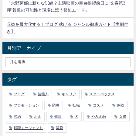
「永野芽郁に新たな試練？主演映画の舞台挨拶前日に“文春第3
弾”報道の可能性と現場に漂う緊迫ムード」
収益を最大化する！ブログ 稼げる ジャンル徹底ガイド【実例付
き】
月別アーカイブ
タグ
ブログ
芸能人
キャリア
スターバックス
プロモーション
防災
転職
コスメ
保険
節約
お金
健康
犬
やみ金融
女優
転職エージェント
福袋