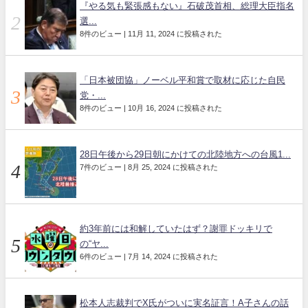
『やる気も緊張感もない』石破茂首相、総理大臣指名
選...
8件のビュー
|
11月 11, 2024 に投稿された
「日本被団協」ノーベル平和賞で取材に応じた自民
党・...
8件のビュー
|
10月 16, 2024 に投稿された
28日午後から29日朝にかけての北陸地方への台風1...
7件のビュー
|
8月 25, 2024 に投稿された
約3年前には和解していたはず？謝罪ドッキリで
の“ヤ...
6件のビュー
|
7月 14, 2024 に投稿された
松本人志裁判でX氏がついに実名証言！A子さんの話