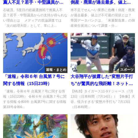
薦人不足？若手・中堅議員から
倒産・廃業が過去最多、値上げ
の支持が得られない理由とは
不可避の現状とは？
石破茂、5度目の総裁選挑戦で推薦人不
米不足でせんべい業界に危機！倒産・廃業
足？若手・中堅議員からの支持が得られな
が過去最多、値上げ不可避の現状とは？
い理由とは メディアの世論調査では
帝国データバンクは、「米菓製造業」の倒
「次の総理大臣」として、常に上...
産発生状況について調査・分...
速報・まとめ
スポーツ
「速報」令和６年 台風第７号に
大谷翔平が披露した“変態片手打
関する情報（15日23時）
ち”が驚異的な飛距離！ネットで
も話題沸騰
「速報」令和６年 台風第７号に関する情
【MLB】タイガース11-9ドジャース（7月
報（15日23時） 令和６年 台風第７号に関
13日（日本時間（7月14日）） 【映像】大
する情報 令和6年 台風第7号に関する情報
谷、怪力すぎる“変態片手打ち” 7月13日
第33号令和6...
（日本時間...