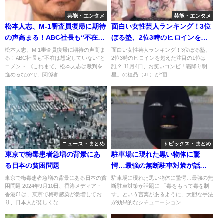
芸能・エンタメ
芸能・エンタメ
松本人志、M-1審査員復帰に期待
面白い女性芸人ランキング！3位
の声高まる！ABC社長も“不在は
ぼる塾、2位3時のヒロインを超
想定していない”とコメント
えた注目の1位は誰？
松本人志、M-1審査員復帰に期待の声高ま
面白い女性芸人ランキング！3位ぼる塾、
る！ABC社長も“不在は想定していない”と
2位3時のヒロインを超えた注目の1位は
コメント 《これまで、松本人志は裁判を
誰？ 11月4日、お笑いコンビ「霜降り明
進めるなかで、関係者...
星」の粗品（31）が“面...
ニュース・まとめ
トピックス・まとめ
東京で梅毒患者急増の背景にあ
駐車場に現れた黒い物体に驚
る日本の貧困問題
愕…最強の無断駐車対策が話題
に
東京で梅毒患者急増の背景にある日本の貧
駐車場に現れた黒い物体に驚愕…最強の無
困問題 2024年9月10日、香港メディア・
断駐車対策が話題に 「毒をもって毒を制
香港01は、東京で梅毒感染が急増してお
す」という言葉があるように、大胆な手法
り、日本人が貧しくな...
が効果的なシチュエーション...