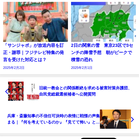
「サンジャポ」が放送内容を訂
2日の関東の雪 東京23区で3セ
正・謝罪｜フジテレビ特集の発
ンチの降雪予想 朝がピークで
言を受けた対応とは？
積雪の恐れ
2025年2月2日
2025年2月1日
旧統一教会との関係断絶を求める被害対策弁護団、
自民党総裁選候補者へ公開質問
兵庫・斎藤知事の不信任可決時の表情に戦慄の声集
まる｜『何を考えているのか』『見てて怖い』との
反応続出