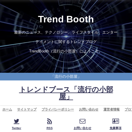
Trend Booth
最新のニュース、テクノロジー、ライフスタイル、エンター
テイメントに関するトレンドブログ
TrendBooth（流行の小部屋）にようこそ。
「流行の小部屋」
トレンドブース「流行の小部
屋」
ホーム
サイトマップ
プライバシーポリシー
お問い合わせ
運営者情報
プロ
Twitter
RSS
お問い合わせ
免責事項