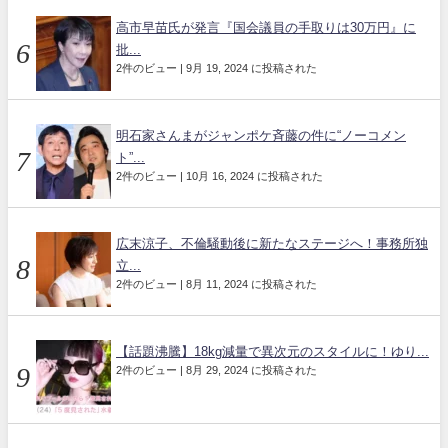
高市早苗氏が発言『国会議員の手取りは30万円』に
批...
2件のビュー
|
9月 19, 2024 に投稿された
明石家さんまがジャンポケ斉藤の件に“ノーコメン
ト”...
2件のビュー
|
10月 16, 2024 に投稿された
広末涼子、不倫騒動後に新たなステージへ！事務所独
立...
2件のビュー
|
8月 11, 2024 に投稿された
【話題沸騰】18kg減量で異次元のスタイルに！ゆり...
2件のビュー
|
8月 29, 2024 に投稿された