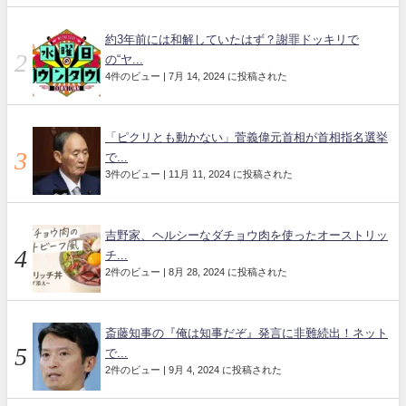
約3年前には和解していたはず？謝罪ドッキリで
の“ヤ...
4件のビュー
|
7月 14, 2024 に投稿された
「ピクリとも動かない」菅義偉元首相が首相指名選挙
で...
3件のビュー
|
11月 11, 2024 に投稿された
吉野家、ヘルシーなダチョウ肉を使ったオーストリッ
チ...
2件のビュー
|
8月 28, 2024 に投稿された
斎藤知事の『俺は知事だぞ』発言に非難続出！ネット
で...
2件のビュー
|
9月 4, 2024 に投稿された