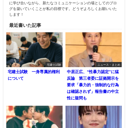
に学び合いながら、新たなコミュニケーションの場としてのブロ
グを築いていくことが私の目標です。どうぞよろしくお願いいた
します！
最近書いた記事
宅建士試験
ニュース・まとめ
宅建士試験 一身専属的権利
中居正広、“性暴力認定”に猛
について
反論 第三者委に証拠開示を
要求「暴力的・強制的な行為
は確認されず」報告書の中立
性に疑問も