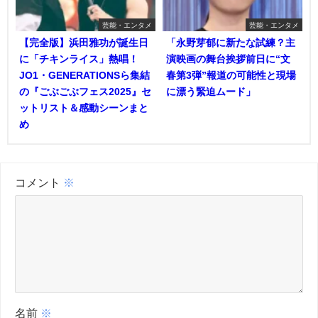
芸能・エンタメ
芸能・エンタメ
【完全版】浜田雅功が誕生日
「永野芽郁に新たな試練？主
に「チキンライス」熱唱！
演映画の舞台挨拶前日に“文
JO1・GENERATIONSら集結
春第3弾”報道の可能性と現場
の『ごぶごぶフェス2025』セ
に漂う緊迫ムード」
ットリスト＆感動シーンまと
め
コメント
※
名前
※