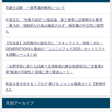
宅建士試験 一身専属的権利について
中居正広、“性暴力認定”に猛反論 第三者委に証拠開示を要求
「暴力的・強制的な行為は確認されず」報告書の中立性に疑問
も
【完全版】浜田雅功が誕生日に「チキンライス」熱唱！JO1・
GENERATIONSら集結の『ごぶごぶフェス2025』セットリスト
＆感動シーンまとめ
「永野芽郁に新たな試練？主演映画の舞台挨拶前日に“文春第3
弾”報道の可能性と現場に漂う緊迫ムード」
収益を最大化する！ブログ 稼げる ジャンル徹底ガイド【実例付
き】
月別アーカイブ