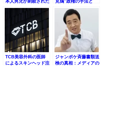
本人男児が刺殺された
見鶏”政権の手法と
事件について「偶発的
は？中曽根政権から学
な事件」と判断
ぶ政治戦略
TCB美容外科の医師
ジャンポケ斉藤書類送
によるスキンヘッド注
検の真相：メディアの
射の不適切動画が流
「さん」「メンバー」
出！看護師も驚愕した
「氏」呼び方に潜む意
爆笑シーンの真相と
図とは？
は？