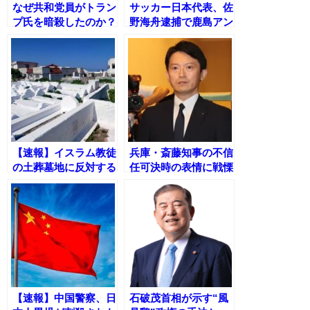
なぜ共和党員がトラン
サッカー日本代表、佐
プ氏を暗殺したのか？
野海舟逮捕で鹿島アン
心理学的側面からの考
トラーズが声明を発表
察
「事態を重く受け止め
る」
【速報】イスラム教徒
兵庫・斎藤知事の不信
の土葬墓地に反対する
任可決時の表情に戦慄
新町長の考えとは？
の声集まる｜『何を考
えているのか』『見て
て怖い』との反応続出
【速報】中国警察、日
石破茂首相が示す“風