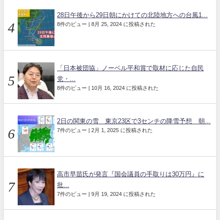
28日午後から29日朝にかけての北陸地方への台風1...
8件のビュー
|
8月 25, 2024 に投稿された
「日本被団協」ノーベル平和賞で取材に応じた自民
党・...
8件のビュー
|
10月 16, 2024 に投稿された
2日の関東の雪 東京23区で3センチの降雪予想 朝...
7件のビュー
|
2月 1, 2025 に投稿された
高市早苗氏が発言『国会議員の手取りは30万円』に
批...
7件のビュー
|
9月 19, 2024 に投稿された