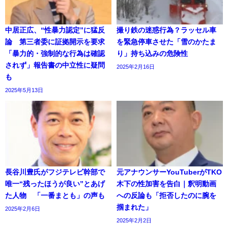
中居正広、“性暴力認定”に猛反
撮り鉄の迷惑行為？ラッセル車
論 第三者委に証拠開示を要求
を緊急停車させた「雪のかたま
「暴力的・強制的な行為は確認
り」持ち込みの危険性
されず」報告書の中立性に疑問
2025年2月16日
も
2025年5月13日
長谷川豊氏がフジテレビ幹部で
元アナウンサーYouTuberがTKO
唯一“残ったほうが良い”とあげ
木下の性加害を告白｜釈明動画
た人物 「一番まとも」の声も
への反論も「拒否したのに腕を
掴まれた」
2025年2月6日
2025年2月2日