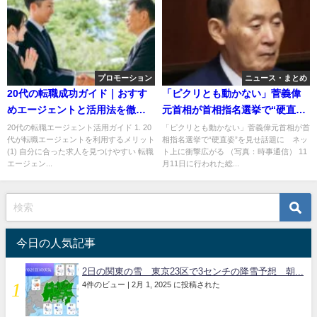
プロモーション
ニュース・まとめ
20代の転職成功ガイド｜おすす
「ピクリとも動かない」菅義偉
めエージェントと活用法を徹底
元首相が首相指名選挙で“硬直
解説
姿”を見せ話題に ネット上に衝
20代の転職エージェント活用ガイド 1. 20
「ピクリとも動かない」菅義偉元首相が首
代が転職エージェントを利用するメリット
相指名選挙で“硬直姿”を見せ話題に ネッ
撃広がる
(1) 自分に合った求人を見つけやすい 転職
ト上に衝撃広がる （写真：時事通信） 11
エージェン...
月11日に行われた総...
今日の人気記事
2日の関東の雪 東京23区で3センチの降雪予想 朝...
4件のビュー
|
2月 1, 2025 に投稿された