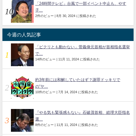
「24時間テレビ」台風で一部イベント中止も、やす
子...
2件のビュー
|
8月 30, 2024 に投稿された
今週の人気記事
「ピクリとも動かない」菅義偉元首相が首相指名選挙
で...
14件のビュー
|
11月 11, 2024 に投稿された
約3年前には和解していたはず？謝罪ドッキリで
の“ヤ...
10件のビュー
|
7月 14, 2024 に投稿された
『やる気も緊張感もない』石破茂首相、総理大臣指名
選...
8件のビュー
|
11月 11, 2024 に投稿された