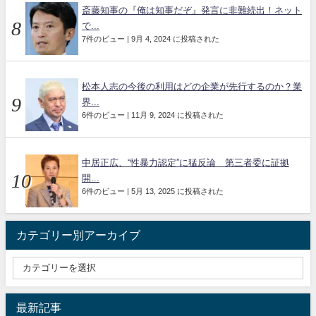
斎藤知事の『俺は知事だぞ』発言に非難続出！ネット
で...
7件のビュー
|
9月 4, 2024 に投稿された
松本人志の今後の利用はどの企業が先行するのか？業
界...
6件のビュー
|
11月 9, 2024 に投稿された
中居正広、“性暴力認定”に猛反論 第三者委に証拠
開...
6件のビュー
|
5月 13, 2025 に投稿された
カテゴリー別アーカイブ
最新記事