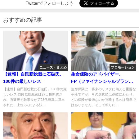
Twitterでフォローしよう
おすすめの記事
ニュース・まとめ
プロモーション
【速報】自民新総裁に石破氏、
生命保険のアドバイザー、
100件の厳しいレス
FP（ファイナンシャルプランナ
ー）の選び方
【速報】自民新総裁に石破氏、100件の厳
生命保険は、将来のリスクに備える重要な
しいレス 自民党総裁選は27日投開票さ
手段ですが、その選択肢は多岐にわたり、
れ、石破茂元幹事長が第28代総裁に選出
どの保険が最適なのか判断するのは簡単で
された。上位2人による決...
はありません。そこで頼りに...