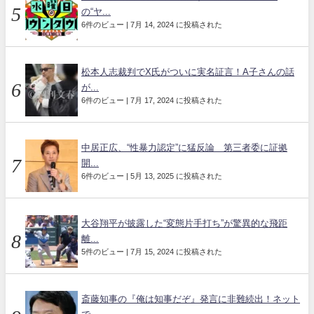
の“ヤ...
6件のビュー
|
7月 14, 2024 に投稿された
松本人志裁判でX氏がついに実名証言！A子さんの話
が...
6件のビュー
|
7月 17, 2024 に投稿された
中居正広、“性暴力認定”に猛反論 第三者委に証拠
開...
6件のビュー
|
5月 13, 2025 に投稿された
大谷翔平が披露した“変態片手打ち”が驚異的な飛距
離...
5件のビュー
|
7月 15, 2024 に投稿された
斎藤知事の『俺は知事だぞ』発言に非難続出！ネット