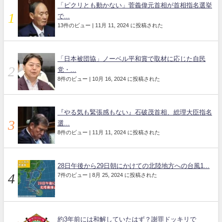
「ピクリとも動かない」菅義偉元首相が首相指名選挙
で...
13件のビュー
|
11月 11, 2024 に投稿された
「日本被団協」ノーベル平和賞で取材に応じた自民
党・...
8件のビュー
|
10月 16, 2024 に投稿された
『やる気も緊張感もない』石破茂首相、総理大臣指名
選...
8件のビュー
|
11月 11, 2024 に投稿された
28日午後から29日朝にかけての北陸地方への台風1...
7件のビュー
|
8月 25, 2024 に投稿された
約3年前には和解していたはず？謝罪ドッキリで