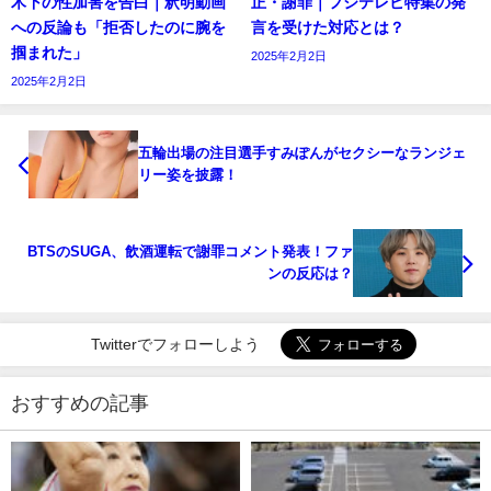
木下の性加害を告白｜釈明動画
正・謝罪｜フジテレビ特集の発
への反論も「拒否したのに腕を
言を受けた対応とは？
掴まれた」
2025年2月2日
2025年2月2日
五輪出場の注目選手すみぽんがセクシーなランジェ
リー姿を披露！
BTSのSUGA、飲酒運転で謝罪コメント発表！ファ
ンの反応は？
Twitterでフォローしよう
おすすめの記事