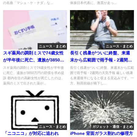
の名曲「マシュ・ケ・ナダ」な...
体操日本代表に、激震が走っ...
ニュース・まとめ
ニュース・まとめ
スギ薬局の調剤ミスで74歳女性
長引く残暑がついに終盤、来週
が半年後に死亡、遺族が3850万
末から広範囲で雨予報 - 2週間の
円の賠償を求め提訴
天気予報
スギ薬局の調剤ミスで74歳女性が半年後
長引く残暑がついに終盤、来週末から広範
に死亡、遺族が3850万円の賠償を求め提
囲で雨予報 - 2週間の天気予報 厳しい残暑
訴 都内在住の高齢女性が死亡したのは、
も来週後半になると収まる見込みです。一
薬局のミスで出された薬が...
方、秋雨前線が南下し...
ニュース・まとめ
ガジェット・通信・まとめ
「ニコニコ」が対応に追われ
iPhone 背面ガラス割れの修理方