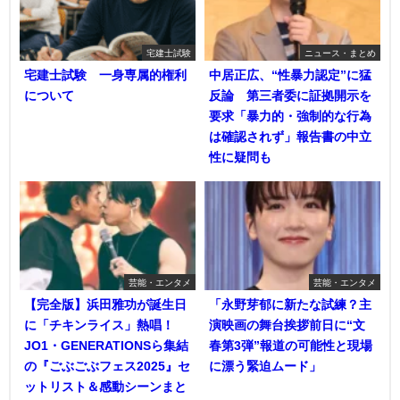
宅建士試験
ニュース・まとめ
宅建士試験 一身専属的権利
中居正広、“性暴力認定”に猛
について
反論 第三者委に証拠開示を
要求「暴力的・強制的な行為
は確認されず」報告書の中立
性に疑問も
芸能・エンタメ
芸能・エンタメ
【完全版】浜田雅功が誕生日
「永野芽郁に新たな試練？主
に「チキンライス」熱唱！
演映画の舞台挨拶前日に“文
JO1・GENERATIONSら集結
春第3弾”報道の可能性と現場
の『ごぶごぶフェス2025』セ
に漂う緊迫ムード」
ットリスト＆感動シーンまと