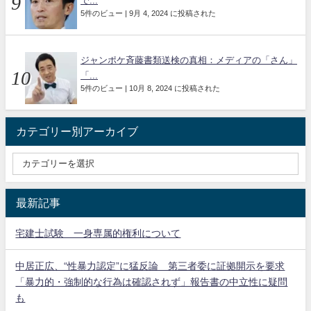
で...
5件のビュー
|
9月 4, 2024 に投稿された
ジャンポケ斉藤書類送検の真相：メディアの「さん」
「...
5件のビュー
|
10月 8, 2024 に投稿された
カテゴリー別アーカイブ
最新記事
宅建士試験 一身専属的権利について
中居正広、“性暴力認定”に猛反論 第三者委に証拠開示を要求
「暴力的・強制的な行為は確認されず」報告書の中立性に疑問
も