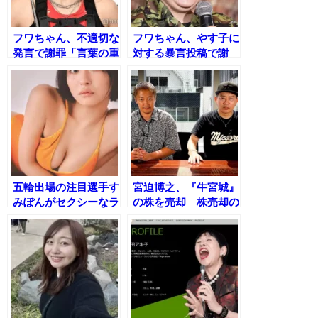
フワちゃん、不適切な
フワちゃん、やす子に
発言で謝罪「言葉の重
対する暴言投稿で謝
要性を痛感しました」
罪 驚きと怒りの声が
相次ぐ
五輪出場の注目選手す
宮迫博之、『牛宮城』
みぽんがセクシーなラ
の株を売却 株売却の
ンジェリー姿を披露！
裏側