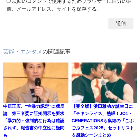
次回のコメントで使用するためブラウザーに自分の名
前、メールアドレス、サイトを保存する。
芸能・エンタメ
の関連記事
中居正広、“性暴力認定”に猛反
【完全版】浜田雅功が誕生日に
論 第三者委に証拠開示を要求
「チキンライス」熱唱！JO1・
「暴力的・強制的な行為は確認
GENERATIONSら集結の『ごぶ
されず」報告書の中立性に疑問
ごぶフェス2025』セットリスト
も
＆感動シーンまとめ