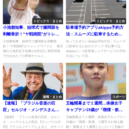
トピックス・まとめ
トピックス・まとめ
小池都知事、始球式で膝関節を
駐車場予約アプリakippa予約方
剥離骨折！“ヤ戦病院”がトレン
法：スムーズに駐車するための
ドワードに
ステップ
小池都知事、始球式で膝関節を剥離骨
知っておきたいakippa予約方法：スムーズ
折！“ヤ戦病院”がトレンドワードに 東京
に駐車するためのステップ 本記事では、
都の小池百合子知事が8月6日に神宮球場
akippaという駐車場シェアサービスの予約
で行われたプロ野球ヤクルト...
方法について詳...
速報・まとめ
スポーツ
【速報】「ブラジル音楽の巨
五輪開幕まで１週間…体操女子
匠」セルジオ・メンデスさんが
キャプテン19歳が「喫煙・飲
死去
酒」で選手入れ替え騒動！
【速報】「ブラジル音楽の巨匠」セルジ
五輪開幕まで１週間…体操女子キャプテン
オ・メンデスさんが死去 【サンパウロ共
19歳が「喫煙・飲酒」で選手入れ替え騒
同】ブラジルメディアによると、ボサノバ
動！ 開幕まで１週間となったパリ五輪の