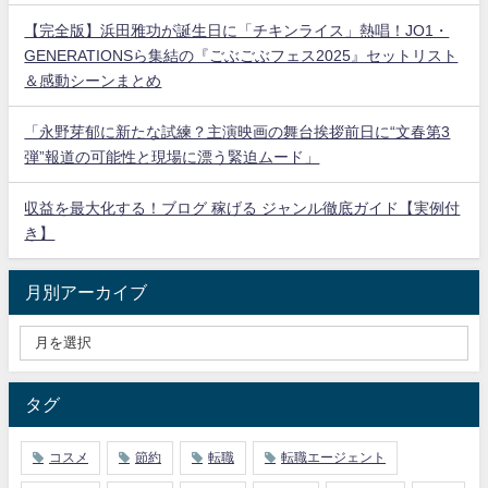
【完全版】浜田雅功が誕生日に「チキンライス」熱唱！JO1・
GENERATIONSら集結の『ごぶごぶフェス2025』セットリスト
＆感動シーンまとめ
「永野芽郁に新たな試練？主演映画の舞台挨拶前日に“文春第3
弾”報道の可能性と現場に漂う緊迫ムード」
収益を最大化する！ブログ 稼げる ジャンル徹底ガイド【実例付
き】
月別アーカイブ
タグ
コスメ
節約
転職
転職エージェント