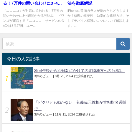
る！7万件の問い合わせに3~4週
法を徹底解説
間かかる見込み
「ニコニコ」が対応に追われる！7万件の
iPhoneの背面ガラスが割れたらどうします
問い合わせに3~4週間かかる見込み ドワ
か？修理の重要性、効率的な修理方法、そ
ンゴが運営する「ニコニコ」サービスの公
してデバイス保護のコツについて解説しま
式Xは8月27日、ユー...
す。...
今日の人気記事
28日午後から29日朝にかけての北陸地方への台風1...
3件のビュー
|
8月 25, 2024 に投稿された
「ピクリとも動かない」菅義偉元首相が首相指名選挙
で...
3件のビュー
|
11月 11, 2024 に投稿された