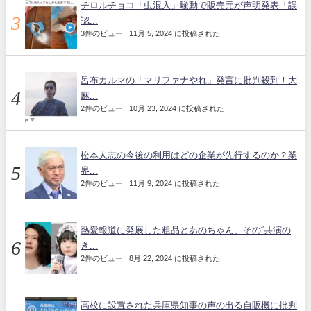
チロルチョコ「虫混入」騒動で販売元が声明発表「誤
認...
3件のビュー
|
11月 5, 2024 に投稿された
呂布カルマの「マリファナやれ」発言に批判殺到！大
麻...
2件のビュー
|
10月 23, 2024 に投稿された
松本人志の今後の利用はどの企業が先行するのか？業
界...
2件のビュー
|
11月 9, 2024 に投稿された
熱愛報道に発展した粗品とあのちゃん、その“共演の
き...
2件のビュー
|
8月 22, 2024 に投稿された
高校に設置された兵庫県知事の声の出る自販機に批判