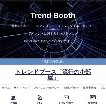
Trend Booth
最新のニュース、テクノロジー、ライフスタイル、エンター
テイメントに関するトレンドブログ
TrendBooth（流行の小部屋）にようこそ。
「流行の小部屋」
トレンドブース「流行の小部
屋」
ホーム
サイトマップ
プライバシーポリシー
お問い合わせ
運営者情報
プロ
Twitter
RSS
お問い合わせ
免責事項