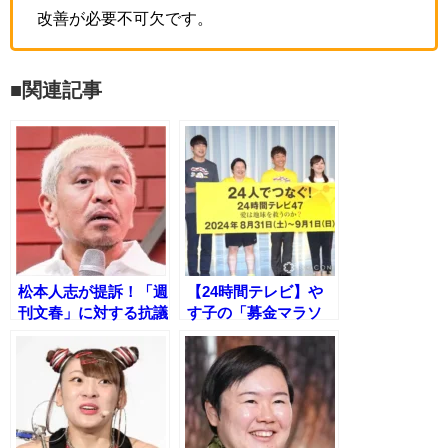
改善が必要不可欠です。
■関連記事
松本人志が提訴！「週
【24時間テレビ】や
刊文春」に対する抗議
す子の「募金マラソ
文を発表
ン」、犠牲者のリスク
を批判する声が続出！