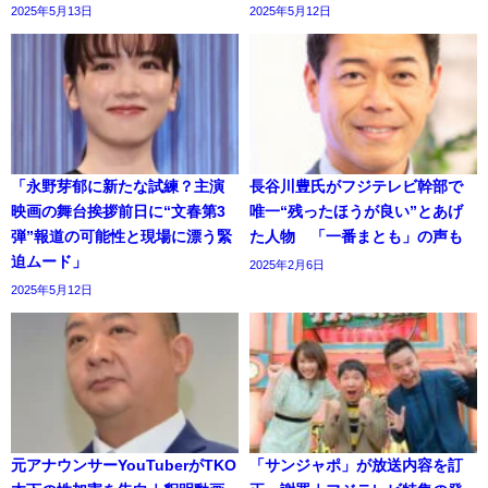
2025年5月13日
2025年5月12日
「永野芽郁に新たな試練？主演
長谷川豊氏がフジテレビ幹部で
映画の舞台挨拶前日に“文春第3
唯一“残ったほうが良い”とあげ
弾”報道の可能性と現場に漂う緊
た人物 「一番まとも」の声も
迫ムード」
2025年2月6日
2025年5月12日
元アナウンサーYouTuberがTKO
「サンジャポ」が放送内容を訂