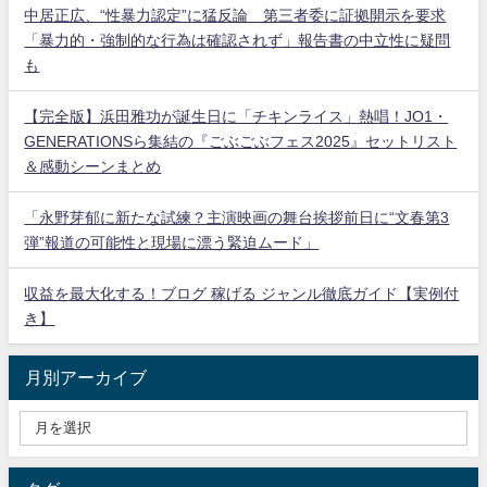
中居正広、“性暴力認定”に猛反論 第三者委に証拠開示を要求
「暴力的・強制的な行為は確認されず」報告書の中立性に疑問
も
【完全版】浜田雅功が誕生日に「チキンライス」熱唱！JO1・
GENERATIONSら集結の『ごぶごぶフェス2025』セットリスト
＆感動シーンまとめ
「永野芽郁に新たな試練？主演映画の舞台挨拶前日に“文春第3
弾”報道の可能性と現場に漂う緊迫ムード」
収益を最大化する！ブログ 稼げる ジャンル徹底ガイド【実例付
き】
月別アーカイブ