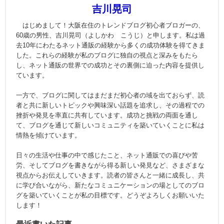
吉川晃司
はじめまして！大阪在住のトレンドブログ初心者ブロガーの、
60歳の男性、吉川晃司（よしかわ こうじ）と申します。私は過
去10年にわたるネット通販の経験から多くの成功体験を得てきま
した。これらの経験が私のブログに独自の視点と深みをもたら
し、ネット通販の世界での成功とその裏側に迫った内容を提供し
ています。
一方で、ブログに関してはまだまだ初心者の域を出ておらず、読
者と共に新しいトピックや興味深い話題を追求し、その過程での
挫折や発見を率直に共有しています。成功と挑戦の両面を通し
て、ブログを通じて新しいコミュニティを築いていくことに私は
情熱を傾けています。
日々の生活や仕事の中で感じたこと、ネット通販での喜びや苦
労、そしてブログを書きながら得る新しい発見など、さまざまな
視点からお伝えしていきます。読者の皆さんと一緒に成長し、共
に学び合いながら、新たなコミュニケーションの場としてのブロ
グを築いていくことが私の目標です。どうぞよろしくお願いいた
します！