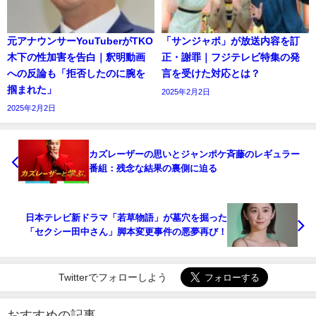
元アナウンサーYouTuberがTKO
「サンジャポ」が放送内容を訂
木下の性加害を告白｜釈明動画
正・謝罪｜フジテレビ特集の発
への反論も「拒否したのに腕を
言を受けた対応とは？
掴まれた」
2025年2月2日
2025年2月2日
カズレーザーの思いとジャンポケ斉藤のレギュラー
番組：残念な結果の裏側に迫る
日本テレビ新ドラマ「若草物語」が墓穴を掘った
「セクシー田中さん」脚本変更事件の悪夢再び！
Twitterでフォローしよう
おすすめの記事