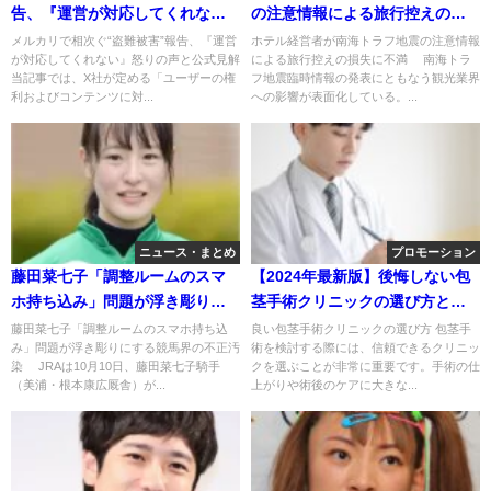
告、『運営が対応してくれな
の注意情報による旅行控えの損
い』怒りの声と公式見解
失に不満
メルカリで相次ぐ“盗難被害”報告、『運営
ホテル経営者が南海トラフ地震の注意情報
が対応してくれない』怒りの声と公式見解
による旅行控えの損失に不満 南海トラ
当記事では、X社が定める「ユーザーの権
フ地震臨時情報の発表にともなう観光業界
利およびコンテンツに対...
への影響が表面化している。...
ニュース・まとめ
プロモーション
藤田菜七子「調整ルームのスマ
【2024年最新版】後悔しない包
ホ持ち込み」問題が浮き彫りに
茎手術クリニックの選び方と注
する競馬界の不正汚染
意点
藤田菜七子「調整ルームのスマホ持ち込
良い包茎手術クリニックの選び方 包茎手
み」問題が浮き彫りにする競馬界の不正汚
術を検討する際には、信頼できるクリニッ
染 JRAは10月10日、藤田菜七子騎手
クを選ぶことが非常に重要です。手術の仕
（美浦・根本康広厩舎）が...
上がりや術後のケアに大きな...