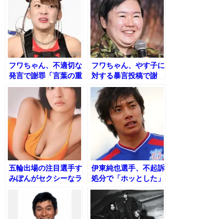
フワちゃん、不適切な
フワちゃん、やす子に
発言で謝罪「言葉の重
対する暴言投稿で謝
要性を痛感しました」
罪 驚きと怒りの声が
相次ぐ
五輪出場の注目選手す
伊東純也選手、不起訴
みぽんがセクシーなラ
処分で「ホッとした」
ンジェリー姿を披露！
女性と週刊新潮への法
的措置は進行中