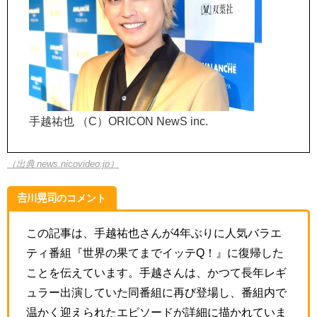
手越祐也 （C）ORICON NewS inc.
（出典 news.nicovideo.jp）
𠮷川晃司のコメント
この記事は、手越祐也さんが4年ぶりに人気バラエ
ティ番組『世界の果てまでイッテQ！』に復帰した
ことを伝えています。手越さんは、かつて長年レギ
ュラー出演していた同番組に再び登場し、番組内で
温かく迎えられたエピソードが詳細に描かれていま