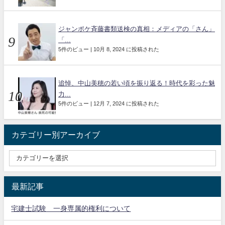
ジャンポケ斉藤書類送検の真相：メディアの「さん」
「...
5件のビュー
|
10月 8, 2024 に投稿された
追悼、中山美穂の若い頃を振り返る！時代を彩った魅
力...
5件のビュー
|
12月 7, 2024 に投稿された
カテゴリー別アーカイブ
最新記事
宅建士試験 一身専属的権利について