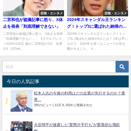
芸能・エンタメ
芸能・エンタメ
二宮和也が盗撮記事に怒り、X休
2024年スキャンダル王ランキン
止を発表「到底理解できない」
グ！トップ3に選ばれた納得の4
人とは？
二宮和也が盗撮記事に怒り、X休止を発表
2024年スキャンダル王ランキング！トッ
「到底理解できない」」 【モデルプレス
プ3に選ばれた納得の4人とは？ 1年は早い
＝2024/11/02】嵐の二宮和也が2日、自身
もので、2024年も様々なニュースが世を
のX（旧Twit...
騒がせました。 そ...
今日の人気記事
松本人志の今後の利用はどの企業が先行するのか？業
界...
3件のビュー
|
11月 9, 2024 に投稿された
大谷翔平が披露した“変態片手打ち”が驚異的な飛距