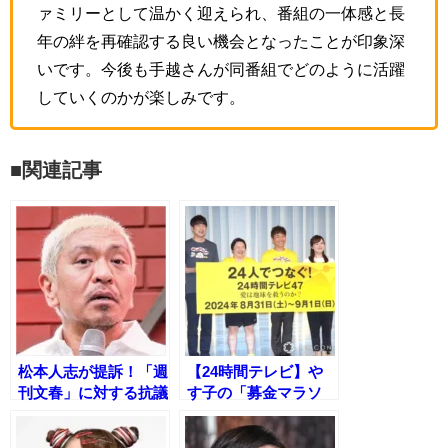
ァミリーとして温かく迎えられ、番組の一体感と長
年の絆を再確認する良い機会となったことが印象深
いです。今後も手越さんが同番組でどのように活躍
していくのかが楽しみです。
■関連記事
松本人志が提訴！「週
【24時間テレビ】や
刊文春」に対する抗議
す子の「募金マラソ
文を発表
ン」、犠牲者のリスク
を批判する声が続出！