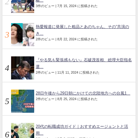
離...
3件のビュー
|
7月 15, 2024 に投稿された
熱愛報道に発展した粗品とあのちゃん、その“共演の
き...
2件のビュー
|
8月 22, 2024 に投稿された
『やる気も緊張感もない』石破茂首相、総理大臣指名
選...
2件のビュー
|
11月 11, 2024 に投稿された
28日午後から29日朝にかけての北陸地方への台風1...
2件のビュー
|
8月 25, 2024 に投稿された
20代の転職成功ガイド｜おすすめエージェントと活
用...