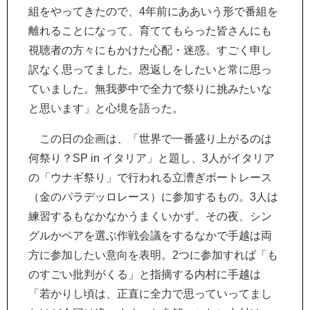
組をやってきたので、4年前にああいう形で番組を
離れることになって、育ててもらった皆さんにも
視聴者の方々にもかけた心配・迷惑。すごく申し
訳なく思ってました。恩返しをしたいと常に思っ
ていました。無我夢中で全力で祭りに挑みたいな
と思います」と心境を語った。
この日の企画は、「世界で一番盛り上がるのは
何祭り？SP in イタリア」と題し、3人がイタリア
の「ウナギ祭り」で行われる立漕ぎボートレース
（金のパラデッロレース）に参加するもの。3人は
練習するもなかなかうまくいかず。その夜、シン
グルかペアを選ぶ作戦会議をするなかで手越は両
方に参加したい意向を表明。2つに参加すれば「も
のすごい批判がくる」と指摘する内村に手越は
「若かりし頃は、正直に全力で思っていってまし