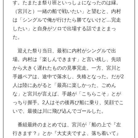
す。たまたま祭り班といっしょになったのは縁。
（宮川と）一緒の船で戦いたい」と望むと、内村
は「シングルで俺が行けたら勝てないけど…完走
したい」と自身がソロで出場する話でまとまっ
た。
迎えた祭り当日、最初に内村がシングルで出
場。内村は「楽しんできます」と言い残し、先頭
から大きく遅れたものの見事完走。一方、宮川と
手越ペアは、途中で落水し、失格となった。だが2
人は陸にあがると「最高に楽しかった、ごめん
な」と宮川が言えば、手越が「こちらこそ」とが
っちり握手。2人はその後再び船に乗り、笑顔でこ
いで、最後は川に飛び込んでゴールした。
番組最終のまとめでは、宮川が「船の上で『左
行きます？』とか『大丈夫ですよ、落ち着いて』