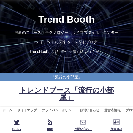
Trend Booth
最新のニュース、テクノロジー、ライフスタイル、エンター
テイメントに関するトレンドブログ
TrendBooth（流行の小部屋）にようこそ。
「流行の小部屋」
トレンドブース「流行の小部
屋」
ホーム
サイトマップ
プライバシーポリシー
お問い合わせ
運営者情報
プロ
Twitter
RSS
お問い合わせ
免責事項