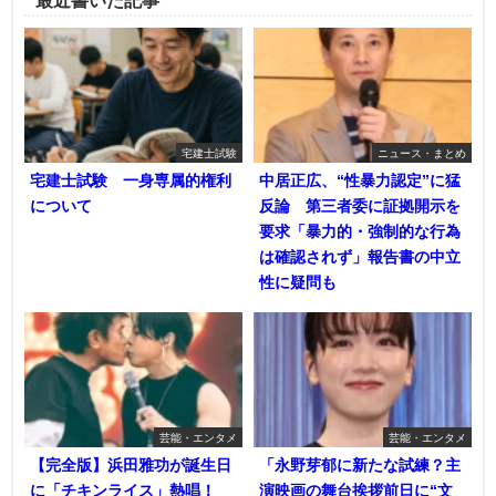
最近書いた記事
宅建士試験
ニュース・まとめ
宅建士試験 一身専属的権利
中居正広、“性暴力認定”に猛
について
反論 第三者委に証拠開示を
要求「暴力的・強制的な行為
は確認されず」報告書の中立
性に疑問も
芸能・エンタメ
芸能・エンタメ
【完全版】浜田雅功が誕生日
「永野芽郁に新たな試練？主
に「チキンライス」熱唱！
演映画の舞台挨拶前日に“文