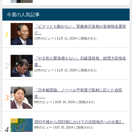
今週の人気記事
「ピクリとも動かない」菅義偉元首相が首相指名選挙
で...
13件のビュー
|
11月 11, 2024 に投稿された
『やる気も緊張感もない』石破茂首相、総理大臣指名
選...
12件のビュー
|
11月 11, 2024 に投稿された
「日本被団協」ノーベル平和賞で取材に応じた自民
党・...
8件のビュー
|
10月 16, 2024 に投稿された
28日午後から29日朝にかけての北陸地方への台風1...
8件のビュー
|
8月 25, 2024 に投稿された