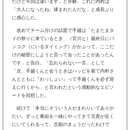
たけど今回は違います」と弁解。これに内村は
「大人になったね。揉まれたんだな」と成長ぶり
に感心した。
改めてチーム分けの話題で手越は「たまたまタ
イの祭りに来ているとき、（宮川と）最終日にバ
ンコク（にいるタイミング）がかぶって。ここだ
けの秘密にしようと言って会ったことがあったん
です」と告白。「忘れられない一言」として
「次、手越くんと会うときはハッピを着て内村さ
んとともに『わっしょい』って手越くんを必ず迎
えに行くから」と言われたという感動的なエピソ
ードを回想した。
続けて「本当にそういう人がまわりいてありが
たい。ずっと番組を一緒にやってきて兄貴が近く
にいてくれるって。念願のきょうだったわけで