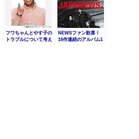
フワちゃんとやす子の
NEWSファン歓喜！
トラブルについて考え
16作連続のアルバム1
る─さんまの持論と
位獲得に喜びの声が
は？
続々【オリコンランキ
ング】