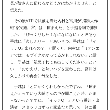
長が皆さんに伝わるかどうかはわかりません」と
伝えた。
その後VTRで法被を着た内村と宮川が“捕獲大作
戦”を実施。宮川は「捕まえた」と手越を網で捕獲
した。「びっくりした！なになになに」と戸惑う
手越に「久しぶりー」とあいさつ。手越は「『イ
ッテQ』出れるの？」と聞くと、内村は「（オンエ
アでは）モザイクかかってるかもしれない」と話
し、手越は「最悪それでも出してください」とい
い、「おかえり」と熱いハグを交わした。宮川は
久しぶりの再会に号泣した。
手越は「とにかくうれしかったですね。『捕ま
えた』っていう大輔さんの声が聞こえた時、たま
らなかったですね。『イッテQ！』という番組・出
演者・スタッフはずっと家族だと思って一緒に番