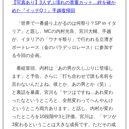
【写真あり】3人ずぶ濡れの貴重カット…絆を確か
めた『イッテQ！』手越復帰回
「世界で一番盛り上がるのは何祭り？SP in イタ
リア」と題し、MCの内村光良、宮川大輔、手越
が、イタリアの「ウナギ祭り」で行われる立漕ぎ
ボートレース（金のパラデッロレース）に参加す
る今回の企画。
番組冒頭、内村は「あの男が久しぶりに登場し
ます」と予告。さらに「打ち合わせで誰も名前を
言わないんだよね。彼とか、あの男とか（笑）」
と裏話を暴露。宮川も「ヤツはですね…あれ変わ
ったなというところと、全然変わってへんやんけ
というところ両方あります」と話し、内村が変わ
ったところを10段階中3と評価。宮川は、「ヤツが
3変わるということは大きな成長です。ただその成