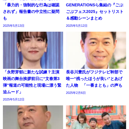
「暴力的・強制的な行為は確認
GENERATIONSら集結の『ごぶ
されず」報告書の中立性に疑問
ごぶフェス2025』セットリスト
も
＆感動シーンまとめ
2025年5月13日
2025年5月12日
「永野芽郁に新たな試練？主演
長谷川豊氏がフジテレビ幹部で
映画の舞台挨拶前日に“文春第3
唯一“残ったほうが良い”とあげ
弾”報道の可能性と現場に漂う緊
た人物 「一番まとも」の声も
迫ムード」
2025年2月6日
2025年5月12日