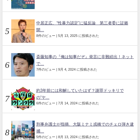
中居正広、“性暴力認定”に猛反論 第三者委に証拠
開...
8件のビュー
|
5月 13, 2025 に投稿された
斎藤知事の『俺は知事だぞ』発言に非難続出！ネット
で...
7件のビュー
|
9月 4, 2024 に投稿された
約3年前には和解していたはず？謝罪ドッキリで
の“ヤ...
6件のビュー
|
7月 14, 2024 に投稿された
刑事弁護士が指摘、大阪ミナミ戎橋でのチェロ弾き逮
捕...
5件のビュー
|
8月 13, 2024 に投稿された