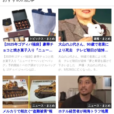
トピックス・まとめ
速報・まとめ
【2025年ゴディバ福袋】豪華チ
大山のぶ代さん、90歳で老衰に
ョコと焼き菓子入り『ニューイ
より死去 テレビ朝日が追悼
ヤーハッピーバッグ』予約開
『夢と希望を届けて下さいまし
【2025年ゴディバ福袋】豪華チョコと焼
大山のぶ代さん、90歳で老衰により死
き菓子入り『ニューイヤーハッピーバッ
去 テレビ朝日が追悼『夢と希望を届けて
始！ベロア調オリジナルバッグ
た
グ』予約開始！ベロア調オリジナルバッグ
下さいました 声優・大山のぶ代さん
も
も ゴディバ ジャパンは2...
が、9月29日に亡くなった。9...
ニュース・まとめ
ニュース・まとめ
メルカリで相次ぐ“盗難被害”報
ホテル経営者が南海トラフ地震