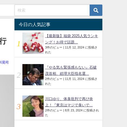
今日の人気記事
【最新版】福袋 2025人気ランキ
行
ング！お得で話題...
3件のビュー
|
11月 12, 2024 に投稿さ
れた
川晃司
『やる気も緊張感もない』石破
茂首相、総理大臣指名選...
2件のビュー
|
11月 11, 2024 に投稿さ
れた
川口ゆり、体臭批判で再び炎
上！『東京はマジで臭いで...
2件のビュー
|
8月 23, 2024 に投稿され
た