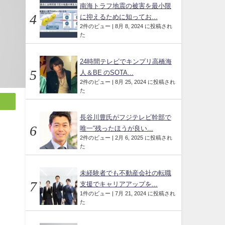
南海トラフ地震の被害を最小限
に抑えるために知ってお...
2件のビュー
|
8月 8, 2024 に投稿され
た
24時間テレビでキンプリ高橋海
人＆BE のSOTA...
2件のビュー
|
8月 25, 2024 に投稿され
た
長谷川豊氏がフジテレビ幹部で
唯一“残ったほうが良い...
2件のビュー
|
2月 6, 2025 に投稿され
た
未経験者でも不動産会社の転職
支援でキャリアアップを...
1件のビュー
|
7月 21, 2024 に投稿され
た