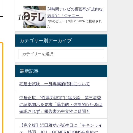
24時間テレビの視聴率が“皮肉な
結果”に「ジャニー...
7件のビュー
|
9月 2, 2024 に投稿され
た
カテゴリー別アーカイブ
最新記事
宅建士試験 一身専属的権利について
中居正広、“性暴力認定”に猛反論 第三者委
に証拠開示を要求「暴力的・強制的な行為は
確認されず」報告書の中立性に疑問も
【完全版】浜田雅功が誕生日に「チキンライ
ス」熱唱！JO1・GENERATIONSら集結の