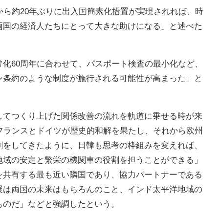
から約20年ぶりに出入国簡素化措置が実現されれば、時
両国の経済人たちにとって大きな助けになる」と述べた
常化60周年に合わせて、パスポート検査の最小化など、
ン条約のような制度が施行される可能性が高まった」と
してつくり上げた関係改善の流れを軌道に乗せる時が来
にフランスとドイツが歴史的和解を果たし、それから欧州
割をしてきたように、日韓も思考の枠組みを変えれば、
地域の安定と繁栄の機関車の役割を担うことができる」
を共有する最も近い隣国であり、協力パートナーである
展は両国の未来はもちろんのこと、インド太平洋地域の
ものだ」などと強調したという。