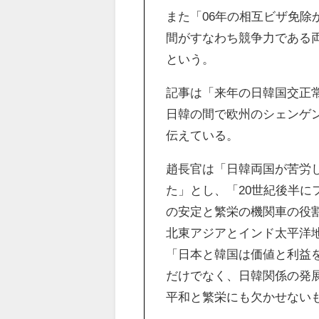
また「06年の相互ビザ免除
間がすなわち競争力である
という。
記事は「来年の日韓国交正
日韓の間で欧州のシェンゲ
伝えている。
趙長官は「日韓両国が苦労
た」とし、「20世紀後半
の安定と繁栄の機関車の役
北東アジアとインド太平洋
「日本と韓国は価値と利益
だけでなく、日韓関係の発
平和と繁栄にも欠かせない