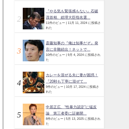
『やる気も緊張感もない』石破
茂首相、総理大臣指名選...
11件のビュー
|
11月 11, 2024 に投稿さ
れた
斎藤知事の『俺は知事だぞ』発
言に非難続出！ネットで...
10件のビュー
|
9月 4, 2024 に投稿され
た
カレーを混ぜる夫に妻が困惑！
『20秒も丁寧に混ぜて...
9件のビュー
|
10月 17, 2024 に投稿さ
れた
中居正広、“性暴力認定”に猛反
論 第三者委に証拠開...
8件のビュー
|
5月 13, 2025 に投稿され
た