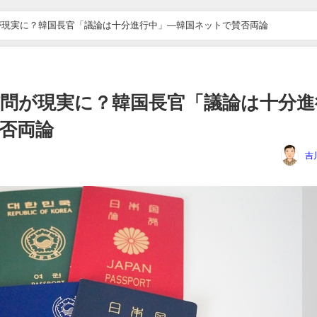
が現実に？韓国長官「議論は十分進行中」―韓国ネットで賛否両論
問が現実に？韓国長官「議論は十分進
否両論
吉