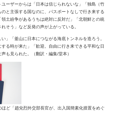
トユーザーからは「日本は信じられないな」「独島（竹
ものと主張する国なのに、パスポートなしで行き来する
「領土紛争があるうちは絶対に反対だ」「北朝鮮との統
されそう」など反発の声が上がっている。
しい」「釜山に日本につながる海底トンネルを造ろう。
にする時が来た」「歓迎。自由に行き来できる平和な日
な声も見られた。（翻訳・編集/堂本）
このほど「趙兌烈外交部長官が、出入国簡素化措置をめぐ