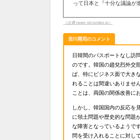
って日本と『十分な議論が
（出典 news.nicovideo.jp）
𠮷川晃司のコメント
日韓間のパスポートなし訪
のです。韓国の趙兌烈外交
ば、特にビジネス面で大き
れることは間違いありません
ことは、両国の関係改善に
しかし、韓国国内の反応を
に領土問題や歴史的な問題
な障害となっているようで
問を受け入れることに対し