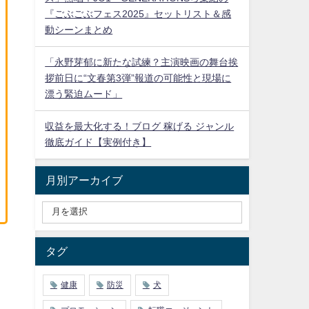
『ごぶごぶフェス2025』セットリスト＆感
動シーンまとめ
「永野芽郁に新たな試練？主演映画の舞台挨
拶前日に“文春第3弾”報道の可能性と現場に
漂う緊迫ムード」
収益を最大化する！ブログ 稼げる ジャンル
徹底ガイド【実例付き】
月別アーカイブ
タグ
健康
防災
犬