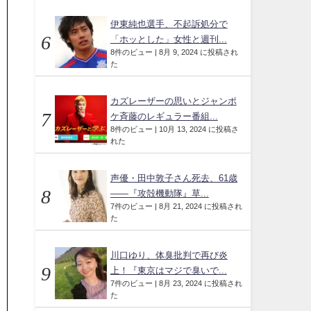
伊東純也選手、不起訴処分で
「ホッとした」女性と週刊...
8件のビュー
|
8月 9, 2024 に投稿され
た
カズレーザーの思いとジャンポ
ケ斉藤のレギュラー番組...
8件のビュー
|
10月 13, 2024 に投稿さ
れた
声優・田中敦子さん死去、61歳
――『攻殻機動隊』草...
7件のビュー
|
8月 21, 2024 に投稿され
た
川口ゆり、体臭批判で再び炎
上！『東京はマジで臭いで...
7件のビュー
|
8月 23, 2024 に投稿され
た