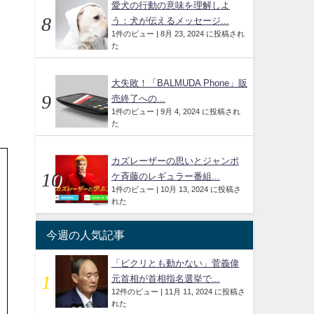
愛犬の行動の意味を理解しよ
う：犬が伝えるメッセージ...
1件のビュー
|
8月 23, 2024 に投稿され
た
大失敗！「BALMUDA Phone」販
売終了への...
1件のビュー
|
9月 4, 2024 に投稿され
た
カズレーザーの思いとジャンポ
ケ斉藤のレギュラー番組...
1件のビュー
|
10月 13, 2024 に投稿さ
れた
今週の人気記事
「ピクリとも動かない」菅義偉
元首相が首相指名選挙で...
12件のビュー
|
11月 11, 2024 に投稿さ
れた