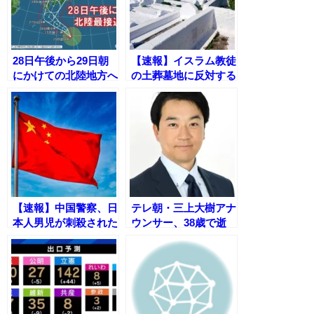
28日午後から29日朝
【速報】イスラム教徒
にかけての北陸地方へ
の土葬墓地に反対する
の台風10号通過を警
新町長の考えとは？
戒
【速報】中国警察、日
テレ朝・三上大樹アナ
本人男児が刺殺された
ウンサー、38歳で逝
事件について「偶発的
去 〜 最後の担当は
な事件」と判断
『報道ステーション』
ナレーション