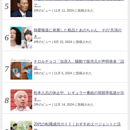
で...
2件のビュー
|
11月 11, 2024 に投稿された
熱愛報道に発展した粗品とあのちゃん、その“共演の
き...
2件のビュー
|
8月 22, 2024 に投稿された
チロルチョコ「虫混入」騒動で販売元が声明発表「誤
認...
2件のビュー
|
11月 5, 2024 に投稿された
松本人志の休止中、レギュラー番組の視聴率低迷が示
す...
2件のビュー
|
11月 14, 2024 に投稿された
20代の転職成功ガイド｜おすすめエージェントと活