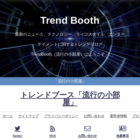
Trend Booth
最新のニュース、テクノロジー、ライフスタイル、エンター
テイメントに関するトレンドブログ
TrendBooth（流行の小部屋）にようこそ。
「流行の小部屋」
トレンドブース「流行の小部
屋」
ホーム
サイトマップ
プライバシーポリシー
お問い合わせ
運営者情報
プロ
Twitter
RSS
お問い合わせ
免責事項