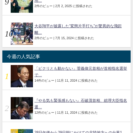
用...
2件のビュー
|
2月 2, 2025 に投稿された
大谷翔平が披露した“変態片手打ち”が驚異的な飛距
離...
2件のビュー
|
7月 15, 2024 に投稿された
今週の人気記事
「ピクリとも動かない」菅義偉元首相が首相指名選挙
で...
14件のビュー
|
11月 11, 2024 に投稿された
『やる気も緊張感もない』石破茂首相、総理大臣指名
選...
12件のビュー
|
11月 11, 2024 に投稿された
28日午後から29日朝にかけての北陸地方への台風1...