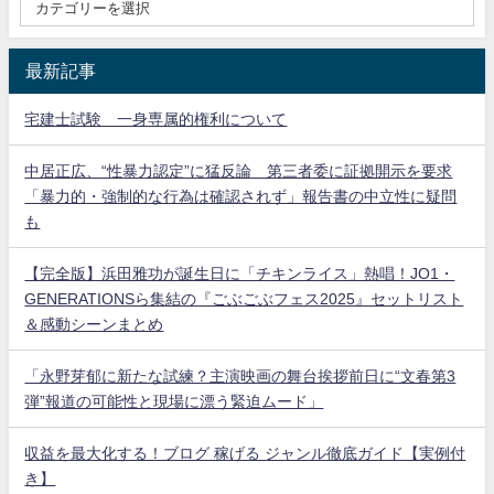
最新記事
宅建士試験 一身専属的権利について
中居正広、“性暴力認定”に猛反論 第三者委に証拠開示を要求
「暴力的・強制的な行為は確認されず」報告書の中立性に疑問
も
【完全版】浜田雅功が誕生日に「チキンライス」熱唱！JO1・
GENERATIONSら集結の『ごぶごぶフェス2025』セットリスト
＆感動シーンまとめ
「永野芽郁に新たな試練？主演映画の舞台挨拶前日に“文春第3
弾”報道の可能性と現場に漂う緊迫ムード」
収益を最大化する！ブログ 稼げる ジャンル徹底ガイド【実例付
き】