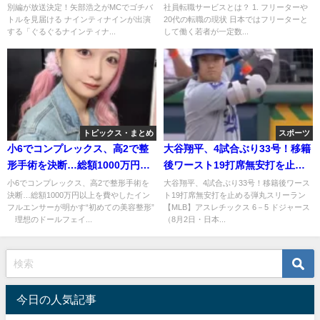
別編が放送決定！矢部浩之がMCでゴチバ
社員転職サービスとは？ 1. フリーターや
る
トルを見届ける ナインティナインが出演
20代の転職の現状 日本ではフリーターと
する「ぐるぐるナインティナ...
して働く若者が一定数...
トピックス・まとめ
スポーツ
小6でコンプレックス、高2で整
大谷翔平、4試合ぶり33号！移籍
形手術を決断…総額1000万円以
後ワースト19打席無安打を止め
上を費やしたインフルエンサー
る弾丸スリーラン
小6でコンプレックス、高2で整形手術を
大谷翔平、4試合ぶり33号！移籍後ワース
決断…総額1000万円以上を費やしたイン
ト19打席無安打を止める弾丸スリーラン
が明かす“初めての美容整形”
フルエンサーが明かす“初めての美容整形”
【MLB】アスレチックス 6－5 ドジャース
理想のドールフェイ...
（8月2日・日本...
今日の人気記事