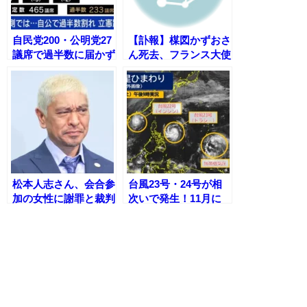
自民党200・公明党27
【訃報】楳図かずおさ
議席で過半数に届かず
ん死去、フランス大使
- 立憲民主党は142議
館が追悼文を発表 〜
席と予想【ANN出口
『JE SUIS
調査】
SHINGO』書影ととも
に「深い悲しみ」〜
松本人志さん、会合参
台風23号・24号が相
加の女性に謝罪と裁判
次いで発生！11月に
の終結―文春への訴え
珍しいトリプル台風の
取り下げが示す意味と
影響とは？
は？