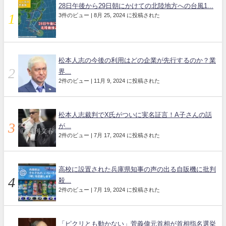
28日午後から29日朝にかけての北陸地方への台風1...
3件のビュー
|
8月 25, 2024 に投稿された
松本人志の今後の利用はどの企業が先行するのか？業
界...
2件のビュー
|
11月 9, 2024 に投稿された
松本人志裁判でX氏がついに実名証言！A子さんの話
が...
2件のビュー
|
7月 17, 2024 に投稿された
高校に設置された兵庫県知事の声の出る自販機に批判
殺...
2件のビュー
|
7月 19, 2024 に投稿された
「ピクリとも動かない」菅義偉元首相が首相指名選挙