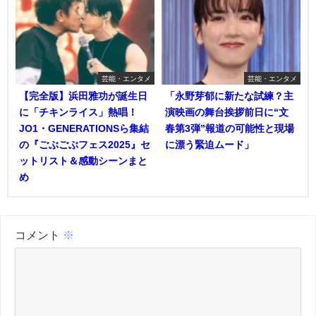
芸能・エンタメ
芸能・エンタメ
【完全版】浜田雅功が誕生日
「永野芽郁に新たな試練？主
に「チキンライス」熱唱！
演映画の舞台挨拶前日に“文
JO1・GENERATIONSら集結
春第3弾”報道の可能性と現場
の『ごぶごぶフェス2025』セ
に漂う緊迫ムード」
ットリスト＆感動シーンまと
め
コメント
※