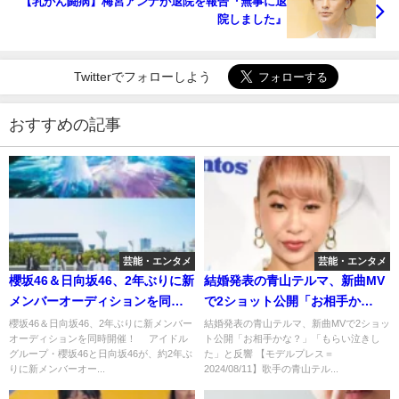
【乳がん闘病】梅宮アンナが退院を報告『無事に退
院しました』
Twitterでフォローしよう
おすすめの記事
芸能・エンタメ
芸能・エンタメ
櫻坂46＆日向坂46、2年ぶりに新
結婚発表の青山テルマ、新曲MV
メンバーオーディションを同時
で2ショット公開「お相手か
開催！
な？」「もらい泣きした」と反
櫻坂46＆日向坂46、2年ぶりに新メンバー
結婚発表の青山テルマ、新曲MVで2ショッ
オーディションを同時開催！ アイドル
ト公開「お相手かな？」「もらい泣きし
響
グループ・櫻坂46と日向坂46が、約2年ぶ
た」と反響 【モデルプレス＝
りに新メンバーオー...
2024/08/11】歌手の青山テル...