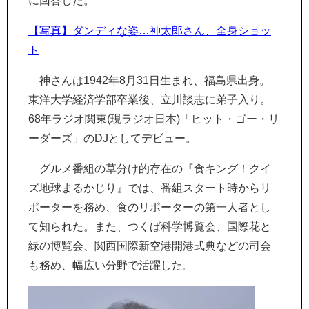
に回答した。
【写真】ダンディな姿…神太郎さん、全身ショッ
ト
神さんは1942年8月31日生まれ、福島県出身。
東洋大学経済学部卒業後、立川談志に弟子入り。
68年ラジオ関東(現ラジオ日本)「ヒット・ゴー・リ
ーダーズ」のDJとしてデビュー。
グルメ番組の草分け的存在の『食キング！クイ
ズ地球まるかじり』では、番組スタート時からリ
ポーターを務め、食のリポーターの第一人者とし
て知られた。また、つくば科学博覧会、国際花と
緑の博覧会、関西国際新空港開港式典などの司会
も務め、幅広い分野で活躍した。