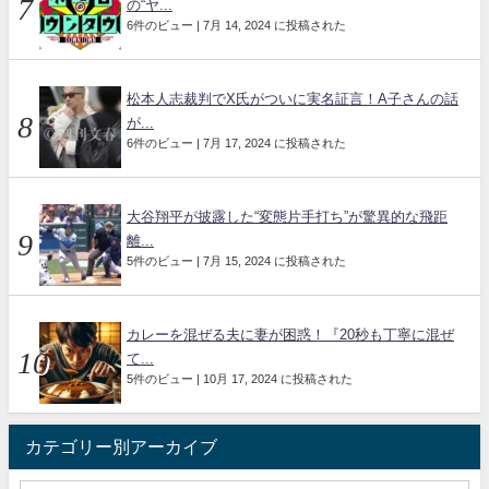
の“ヤ...
6件のビュー
|
7月 14, 2024 に投稿された
松本人志裁判でX氏がついに実名証言！A子さんの話
が...
6件のビュー
|
7月 17, 2024 に投稿された
大谷翔平が披露した“変態片手打ち”が驚異的な飛距
離...
5件のビュー
|
7月 15, 2024 に投稿された
カレーを混ぜる夫に妻が困惑！『20秒も丁寧に混ぜ
て...
5件のビュー
|
10月 17, 2024 に投稿された
カテゴリー別アーカイブ