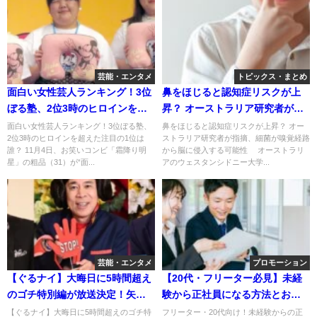
芸能・エンタメ
トピックス・まとめ
面白い女性芸人ランキング！3位
鼻をほじると認知症リスクが上
ぼる塾、2位3時のヒロインを超
昇？ オーストラリア研究者が指
えた注目の1位は誰？
摘、細菌が嗅覚経路から脳に侵
面白い女性芸人ランキング！3位ぼる塾、
鼻をほじると認知症リスクが上昇？ オー
2位3時のヒロインを超えた注目の1位は
ストラリア研究者が指摘、細菌が嗅覚経路
入する可能性
誰？ 11月4日、お笑いコンビ「霜降り明
から脳に侵入する可能性 オーストラリ
星」の粗品（31）が“面...
アのウェスタンシドニー大学...
芸能・エンタメ
プロモーション
【ぐるナイ】大晦日に5時間超え
【20代・フリーター必見】未経
のゴチ特別編が放送決定！矢部
験から正社員になる方法とおす
浩之がMCでゴチバトルを見届け
すめ転職サービス
【ぐるナイ】大晦日に5時間超えのゴチ特
フリーター・20代向け！未経験からの正