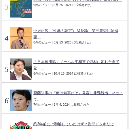
9件のビュー
|
8月 25, 2024 に投稿された
中居正広、“性暴力認定”に猛反論 第三者委に証拠
開...
8件のビュー
|
5月 13, 2025 に投稿された
「日本被団協」ノーベル平和賞で取材に応じた自民
党・...
8件のビュー
|
10月 16, 2024 に投稿された
斎藤知事の『俺は知事だぞ』発言に非難続出！ネット
で...
7件のビュー
|
9月 4, 2024 に投稿された
約3年前には和解していたはず？謝罪ドッキリで