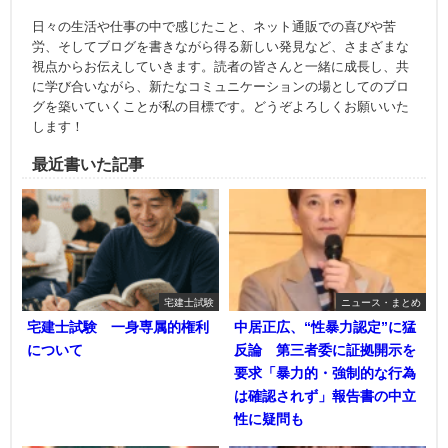
日々の生活や仕事の中で感じたこと、ネット通販での喜びや苦
労、そしてブログを書きながら得る新しい発見など、さまざまな
視点からお伝えしていきます。読者の皆さんと一緒に成長し、共
に学び合いながら、新たなコミュニケーションの場としてのブロ
グを築いていくことが私の目標です。どうぞよろしくお願いいた
します！
最近書いた記事
宅建士試験
ニュース・まとめ
宅建士試験 一身専属的権利
中居正広、“性暴力認定”に猛
について
反論 第三者委に証拠開示を
要求「暴力的・強制的な行為
は確認されず」報告書の中立
性に疑問も